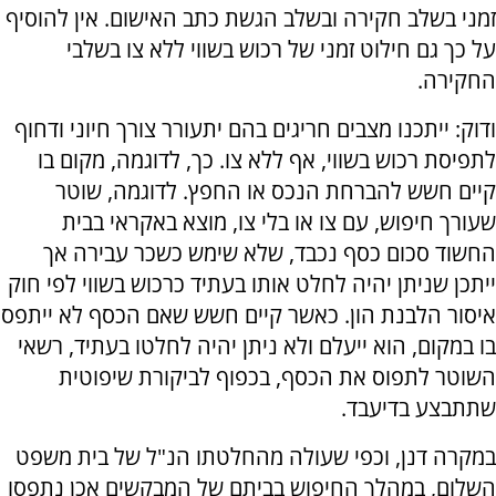
זמני בשלב חקירה ובשלב הגשת כתב האישום. אין להוסיף
על כך גם חילוט זמני של רכוש בשווי ללא צו בשלבי
החקירה.
ודוק: ייתכנו מצבים חריגים בהם יתעורר צורך חיוני ודחוף
לתפיסת רכוש בשווי, אף ללא צו. כך, לדוגמה, מקום בו
קיים חשש להברחת הנכס או החפץ. לדוגמה, שוטר
שעורך חיפוש, עם צו או בלי צו, מוצא באקראי בבית
החשוד סכום כסף נכבד, שלא שימש כשכר עבירה אך
ייתכן שניתן יהיה לחלט אותו בעתיד כרכוש בשווי לפי חוק
איסור הלבנת הון. כאשר קיים חשש שאם הכסף לא ייתפס
בו במקום, הוא ייעלם ולא ניתן יהיה לחלטו בעתיד, רשאי
השוטר לתפוס את הכסף, בכפוף לביקורת שיפוטית
שתתבצע בדיעבד.
במקרה דנן, וכפי שעולה מהחלטתו הנ"ל של בית משפט
השלום, במהלך החיפוש בביתם של המבקשים אכן נתפסו