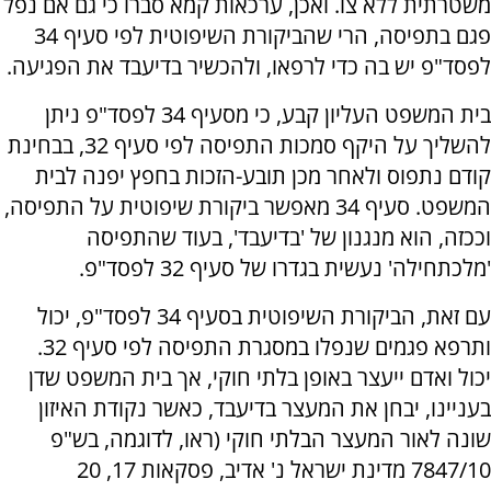
משטרתית ללא צו. ואכן, ערכאות קמא סברו כי גם אם נפל
פגם בתפיסה, הרי שהביקורת השיפוטית לפי סעיף 34
לפסד"פ יש בה כדי לרפאו, ולהכשיר בדיעבד את הפגיעה.
בית המשפט העליון קבע, כי מסעיף 34 לפסד"פ ניתן
להשליך על היקף סמכות התפיסה לפי סעיף 32, בבחינת
קודם נתפוס ולאחר מכן תובע-הזכות בחפץ יפנה לבית
המשפט. סעיף 34 מאפשר ביקורת שיפוטית על התפיסה,
וככזה, הוא מנגנון של 'בדיעבד', בעוד שהתפיסה
'מלכתחילה' נעשית בגדרו של סעיף 32 לפסד"פ.
עם זאת, הביקורת השיפוטית בסעיף 34 לפסד"פ, יכול
ותרפא פגמים שנפלו במסגרת התפיסה לפי סעיף 32.
יכול ואדם ייעצר באופן בלתי חוקי, אך בית המשפט שדן
בעניינו, יבחן את המעצר בדיעבד, כאשר נקודת האיזון
שונה לאור המעצר הבלתי חוקי (ראו, לדוגמה, בש"פ
7847/10 מדינת ישראל נ' אדיב, פסקאות 17, 20