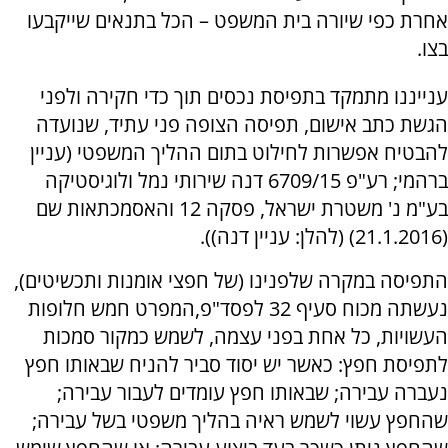
אחרת כפי שיורה בית המשפט – הכל בתנאים שייקבעו
בצו.
ענייננו מתמקד בתפיסת נכסים תוך כדי חקירה ולפני
הגשת כתב אישום, תפיסה הצופה פני עתיד, שנועדה
להבטיח אפשרות לחילוט בתום ההליך המשפטי (עניין
ברהמי; רע"פ 6709/15 דנה שירותי נמל ולוגיסטיקה
בע"מ נ' משטרת ישראל, פסקה 12 והאסמכתאות שם
(21.1.2016) (להלן: עניין דנה)).
התפיסה במקרה שלפנינו (של חפצי אומנות ותכשיטים),
נעשתה מכוח סעיף 32 לפסד"פ,המפרט חמש חלופות
העשויות, כל אחת בפני עצמה, לשמש כמקור סמכות
לתפיסת חפץ: כאשר יש יסוד סביר להניח שבאותו חפץ
נעברה עבירה; שבאותו חפץ עומדים לעבור עבירה;
שהחפץ עשוי לשמש ראיה בהליך משפטי בשל עבירה;