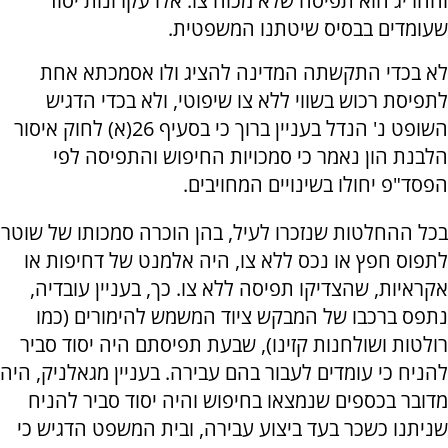
והחריג הוא תפיסה שלא מכוח צו. אלו עקרונות יסוד
שעומדים בבסיס שיטתנו המשפטית.
לא בכדי התקשתה המדינה להציג ולו אסמכתא אחת
לתפיסת רכוש בשווי ללא צו שיפוטי, ולא בכדי הדגיש
השופט נ' הנדל בעניין ברוך כי בסעיף 26(א) לחוק איסור
הלבנת הון נאמר כי סמכויות החיפוש והתפיסה לפי
הפסד"פ יחולו בשינויים המחויבים.
בכל ההחלטות שנזכרו לעיל, בהן הוכרה סמכותו של שוטר
לתפוס חפץ או נכס ללא צו, היה אלמנט של דחיפות או
אקראיות, שהצדיקו תפיסה ללא צו. כך, בעניין עובדיה,
נתפס ברכבו של המבקש ציוד המשמש להימורים (כמו
רולטות ושולחנות קזינו), שבעת תפיסתם היה יסוד סביר
להניח כי עומדים לעבור בהם עבירה. בעניין מגאלניק, היה
מדובר בכספים שנמצאו בחיפוש והיה יסוד סביר להניח
שניתנו כשכר בעד ביצוע עבירה, ובית המשפט הדגיש כי