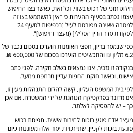
עגילים מאוזניה – וכל אלה נתפסו ללא צו תפיסה, ובגדר
חילוט זמני של רכוש בשווי. וכל זאת, כאשר בצו החיפוש
עצמו נכתב בסעיף ההערות כי "אין להשתמש בצו זה
למטרה שאינה מפורטת לעיל [בכפיפות לסעיף 24
לפקודת סדר הדין הפלילי] (מעצר וחיפוש]".
כפי שנמסר בדיון, חפצי האומנות הוערכו בסכום נכבד של
6.2 מליון ₪ והתכשיטים הוערכו בסכום של 600,000 ₪.
בנקודה זו נזכיר, אנו נמצאים בשלב חקירה, לפני כתב
אישום, וכאשר חזקת החפות עדיין מרחפת ממעל.
לפי בית המשפט העליון, קשה להלום התנהלות מעין זו,
אם מדובר בפרקטיקה הנוהגת על ידי המשטרה. אם אכן
כך – יש להפסיקה לאלתר.
מעצר אדם פוגע בזכות לחירות אישית. תפיסת רכוש
פוגעת בזכות לקניין. שתי זכויות יסוד אלה מעוגנות כיום