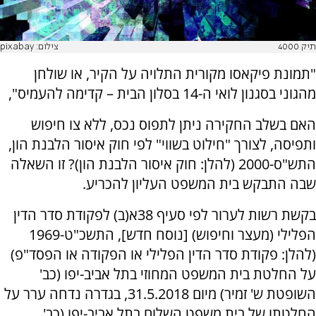
תיק 4000
צילום: pixabay
"תמונת פיקאסו מקורית התלויה על הקיר, או שולחן
מהגוני בסגנון לואי ה-14 בסלון הבית – קדימה להעמיס",
האם בשלב החקירה ניתן לתפוס נכס, ללא צו חיפוש
ותפיסה, לצורך "חילוט בשווי" לפי חוק איסור הלבנת הון,
התש"ס-2000 (להלן: חוק איסור הלבנת הון)? זו השאלה
שבה התבקש בית המשפט העליון להכריע.
בקשת רשות לערור לפי סעיף 38א(ב) לפקודת סדר הדין
הפלילי (מעצר וחיפוש) [נוסח חדש], התשכ"ט-1969
(להלן: פקודת סדר הדין הפלילי או הפקודה או הפסד"פ)
על החלטת בית המשפט המחוזי בתל אביב-יפו (כב'
השופטת ש' זמיר) מיום 31.5.2018, בגדרה נדחה ערר על
החלטתו של בית משפט השלום בתל אביב-יפו (כב'