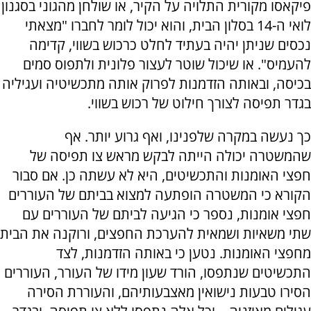
פיקאסו מקורית התלויה על הקיר, או שולחן מהגוני בסגנון
לואי ה-14 בסלון הבית, והוא יכול לומר לחברו "מצאתי
נכסים שניתן יהיה בעתיד לחלט כרכוש בשווי, קדימה
להעמיס". או שיכול שוטר לעצור פלונית ולתפוס סמים
בכיסה, ובאותה הזדמנות לפרוק אותה מתכשיטיה ועגיליה
בגדר תפיסה לצורך חילוט של רכוש בשווי.
כך נעשה במקרה שלפנינו, ואף גרוע יותר. אף
שהמשטרה יכולה הייתה לבקש מראש צו תפיסה של
חפצי האומנות והתכשיטים, היא לא עשתה כן. אם סבור
הקורא כי המשטרה הופתעה למצוא בביתם של העוררים
חפצי אומנות, נספר כי הגיעה לביתם של העוררים עם
שתי משאיות ושמאית להערכת החפצים, ורוקנה את הבית
מחפצי האומנות. נטען כי באותה הזדמנות, לצד
התכשיטים שנתפסו, הורד שעון מידו של העורר, העוררים
הסירו טבעות נישואין מאצבעותיהם, והעוררת הסירה