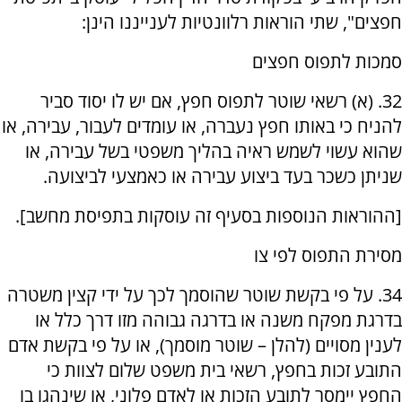
חפצים", שתי הוראות רלוונטיות לענייננו הינן:
סמכות לתפוס חפצים
32. (א) רשאי שוטר לתפוס חפץ, אם יש לו יסוד סביר
להניח כי באותו חפץ נעברה, או עומדים לעבור, עבירה, או
שהוא עשוי לשמש ראיה בהליך משפטי בשל עבירה, או
שניתן כשכר בעד ביצוע עבירה או כאמצעי לביצועה.
[ההוראות הנוספות בסעיף זה עוסקות בתפיסת מחשב].
מסירת התפוס לפי צו
34. על פי בקשת שוטר שהוסמך לכך על ידי קצין משטרה
בדרגת מפקח משנה או בדרגה גבוהה מזו דרך כלל או
לענין מסויים (להלן – שוטר מוסמך), או על פי בקשת אדם
התובע זכות בחפץ, רשאי בית משפט שלום לצוות כי
החפץ יימסר לתובע הזכות או לאדם פלוני, או שינהגו בו