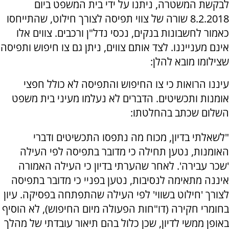
לבקשת המשטרה, ניתנו על ידי בית המשפט ביום
8.2.2018 שורה של צווי תפיסה לצורך חילוט, שהתייחסו
כאמור לחשבונות בנקים, נכסי נדל"ן ורכבים. צווים אלו
אינם מענייננו. לצד אותם צווים, ניתן גם צו חיפוש ותפיסה
שצילומו מובא להלן:
עיננו הרואות כי צו החיפוש והתפיסה לא כולל חפצי
אומנות ותכשיטים. הדברים לא נעלמו מעיני בית משפט
השלום שכתב בהחלטתו:
"לשאלתי בדיון, מכוח מה נתפסו התכשיטים ודברי
האומנות, נטען תחילה כי מדובר בתפיסה לפי העילה
'שכר עבירה'. לאחר שהערתי בדיון כי העילה האמורה
איננה מתאימה לנסיבות, נטען בפניי כי מדובר בתפיסה
לצורך 'חילוט בשווי' לפי העילה שהתפתחה בפסיקה. עיון
בחומרי חקירה (דו"חות הפעולה מיום החיפוש), לא הוסיף
באופן ממשי לדיון, שכן כלול בהם תיאור עובדתי של מהלך