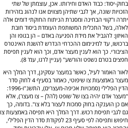
בחוק-יסוד: כבוד האדם וחירותו. אכן, עוצמתן של שתי
הזכויות שונה, אך לגבי שתיהן מצווים אנו לנהוג בזהירות
יתרה ו"קווי הבחינה ומסגרת הניתוח החוקתי דומים אלה
לאלה, בשל התכלית המשותפת העומדת ביסוד חובת
האיזון: להגביל את מידת הפגיעה באדם – הן בגופו והן
ברכושו, עד למינימום ההכרחי הנדרש להשגת האינטרס
הציבורי. כך הוא לענין מעצר אדם, וכך הוא לענין תפיסת
חפצים בטרם נשפט והורשע" (עניין לרגו, עמ' 8).
לאור האמור לעיל, כאשר במעצר עסקינן, דרך המלך היא
מעצר באמצעות צו שיפוטי, כאמור בסעיף 4 לחוק סדר
הדין הפלילי (סמכויות אכיפה-מעצרים), התשנ"ו-1996:
"מעצר אדם יהיה בצו של שופט (להלן – צו מעצר), אלא
אם כן הוענקה בחוק סמכות לעצור בלא צו". בדומה, כך
גם לגבי תפיסת רכוש. דרך המלך היא תפיסה באמצעות צו
חיפוש ותפיסה לפי סעיף 23 לפקודת סדר הדין הפלילי,