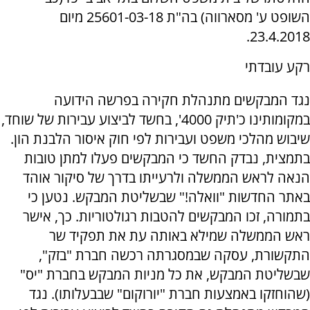
השופט ע' מסארווה) בה"ת 25601-03-18 מיום
23.4.2018.
רקע עובדתי
נגד המבקשים מתנהלת חקירה בפרשה הידועה
במקומותינו כ'תיק 4000', בחשד לביצוע עבירות של שוחד,
שיבוש מהלכי משפט ועבירות לפי חוק איסור הלבנת הון.
בתמצית, נבדק החשד כי המבקשים פעלו למתן טובות
הנאה לראש הממשלה ולרעייתו בדרך של סיקור אוהד
באתר החדשות "וואלה!" שבשליטת המבקש. נטען כי
בתמורה, זכו המבקשים להטבות רגולטוריות. כך, אישר
ראש הממשלה שמילא באותה עת את תפקיד שר
התקשורת, עסקה שבמסגרתה רכשה חברת "בזק",
שבשליטת המבקש, את כל מניות המבקש בחברת "יס"
(שהוחזקו באמצעות חברת "יורוקום" שבבעלותו). נגד