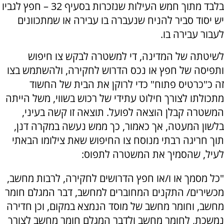
בלבד מתוך חמש העילות שנזכרות בסעיף 32 – חפץ לגביו
יש יסוד סביר להניח שנעברה בו עבירה או שמתכוונים
לעבור עבירה בו.
לשיטתה של המדינה, די למשטרה לבקש צו חיפוש
ותפיסה של חפץ או נכס הדרוש לחקירה, ולהשתמש בצו
זה כ"כרטיס פתוח" כדי לרוקן את הבית של החשוד
מתכולתו לצורך חילוט עתידי של רכוש בשווי, משל הייתה
המשטרה קבלן הוצאה לפועל. תוצאה זו קשה בעיני,
בלשון המעטה, אך כאמור, כך ממש נעשה במקרה דנן,
תוך חריגה רבתי מנוסח צו החיפוש שאת צילומו הבאתי
לעיל, שהסמיך את המשטרה לתפוס:
"כל מסמך או ו/או חפץ הדרושים לחקירה, לרבות מחשב,
מכשירים/ התקנים המחוברים למחשב, דבר המגלם חומר
מחשב, וחומר מחשב של מוסד הנמצא במקום, וכן חדירה
נמשכת, לחומר מחשב ולדבר המגלם חומר מחשב לצורך