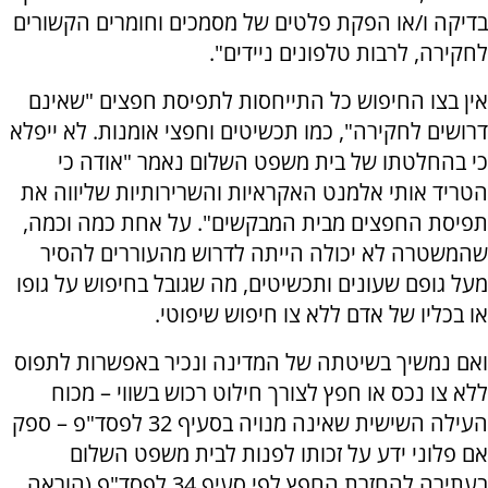
בדיקה ו/או הפקת פלטים של מסמכים וחומרים הקשורים
לחקירה, לרבות טלפונים ניידים".
אין בצו החיפוש כל התייחסות לתפיסת חפצים "שאינם
דרושים לחקירה", כמו תכשיטים וחפצי אומנות. לא ייפלא
כי בהחלטתו של בית משפט השלום נאמר "אודה כי
הטריד אותי אלמנט האקראיות והשרירותיות שליווה את
תפיסת החפצים מבית המבקשים". על אחת כמה וכמה,
שהמשטרה לא יכולה הייתה לדרוש מהעוררים להסיר
מעל גופם שעונים ותכשיטים, מה שגובל בחיפוש על גופו
או בכליו של אדם ללא צו חיפוש שיפוטי.
ואם נמשיך בשיטתה של המדינה ונכיר באפשרות לתפוס
ללא צו נכס או חפץ לצורך חילוט רכוש בשווי – מכוח
העילה השישית שאינה מנויה בסעיף 32 לפסד"פ – ספק
אם פלוני ידע על זכותו לפנות לבית משפט השלום
בעתירה להחזרת החפץ לפי סעיף 34 לפסד"פ (הוראה