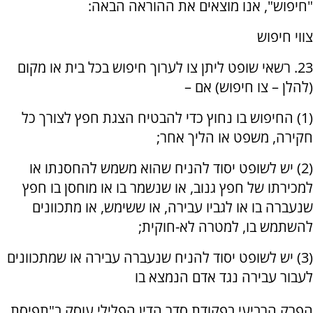
"חיפוש", אנו מוצאים את ההוראה הבאה:
צווי חיפוש
23. רשאי שופט ליתן צו לערוך חיפוש בכל בית או מקום
(להלן – צו חיפוש) אם –
(1) החיפוש בו נחוץ כדי להבטיח הצגת חפץ לצורך כל
חקירה, משפט או הליך אחר;
(2) יש לשופט יסוד להניח שהוא משמש להחסנתו או
למכירתו של חפץ גנוב, או שנשמר בו או מוחסן בו חפץ
שנעברה בו או לגביו עבירה, או ששימש, או מתכוונים
להשתמש בו, למטרה לא-חוקית;
(3) יש לשופט יסוד להניח שנעברה עבירה או שמתכוונים
לעבור עבירה נגד אדם הנמצא בו
הפרק הרביעי בפקודת סדר הדין הפלילי עוסק ב"תפיסת