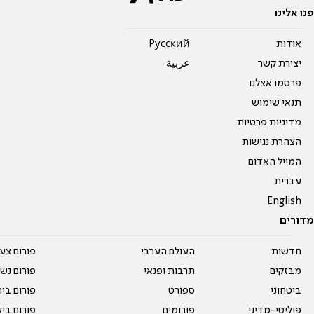
פנו אלינו
אודות
Pусский
יצירת קשר
عربية
פרסמו אצלנו
תנאי שימוש
מדיניות פרטיות
הצהרת נגישות
המייל האדום
עברית
English
מדורים
חדשות
העולם הערבי
פורום צע
מבזקים
תרבות ופנאי
פורום נשו
ביטחוני
ספורט
פורום בי
פוליטי-מדיני
פורומים
פורום בי