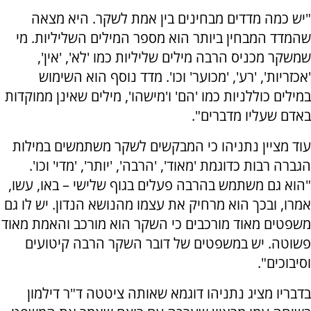
"יש כמה מדדים מבחינים בין אמת לשקר. היא מצאה
שהמדד המבחין ביותר הוא מספר המילים השליליות. מי
שמשקר מכניס הרבה מילים שליליות כמו 'לא', 'אין',
'אכזריות', 'רע', 'מכוער' וכו'. מדד נוסף הוא השימוש
במילים כוללניות כמו 'הם' ו'מישהו', מילים שאינן ממוקדות
באדם שעליו מדברים".
עוד מציין נתניהו כי המבקשים לשקר משתמשים במילות
הגברה רבות כדוגמת 'מאוד', 'הרבה', 'יותר', 'מדי' וכו'.
"הוא גם משתמש בהרבה פעלים בגוף שלישי – באו, עשו,
אמרו, ובכך הוא מרחיק את עצמו מהנושא הנדון. יש לו גם
משפטים מאוד מורכבים כי השקר הוא מורכב והאמת מאוד
פשוטה. יש במשפטים של דובר השקר הרבה קיטועים
וסיבוכים".
בדבריו מציג נתניהו דוגמא שאותה ציטטה ד"ר דילמון