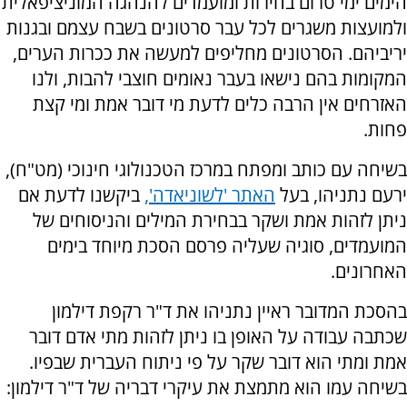
הימים ימי טרום בחירות ומועמדים להנהגה המוניציפאלית
ולמועצות משגרים לכל עבר סרטונים בשבח עצמם ובגנות
יריביהם. הסרטונים מחליפים למעשה את ככרות הערים,
המקומות בהם נישאו בעבר נאומים חוצבי להבות, ולנו
האזרחים אין הרבה כלים לדעת מי דובר אמת ומי קצת
פחות.
בשיחה עם כותב ומפתח במרכז הטכנולוגי חינוכי (מט"ח),
ירעם נתניהו, בעל
האתר 'לשוניאדה',
ביקשנו לדעת אם
ניתן לזהות אמת ושקר בבחירת המילים והניסוחים של
המועמדים, סוגיה שעליה פרסם הסכת מיוחד בימים
האחרונים.
בהסכת המדובר ראיין נתניהו את ד"ר רקפת דילמון
שכתבה עבודה על האופן בו ניתן לזהות מתי אדם דובר
אמת ומתי הוא דובר שקר על פי ניתוח העברית שבפיו.
בשיחה עמו הוא מתמצת את עיקרי דבריה של ד"ר דילמון: