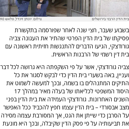
בית הדין הרבני בירושלים
צילום: יונתן זינדל, פלאש 90
בשבוע שעבר, חצי שנה לאחר שפורסמה בתקשורת
פסיקתו של בית הדין הפרטי שהתיר את העגונה צביה
גורודצקי, הגיעו הדברים להתנגשות חזיתית ראשונה עם
בית דין רשמי של הרבנות הראשית.
צביה גורודצקי, אשר על פי השקפתה היא גרושה לכל דבר
ועניין, באה בשערי בית הדין כדי לבקש לסגור את כל
התיקים המתנהלים בו בשמה, ובכך למעשה לשמוט את
היסוד המשפטי לכליאתו של בעלה מאיר במהלך 17
השנים האחרונות. גורודצקי העמידה את בית הדין בפני
מצב אבסורדי – בית הדין עצמו חפץ להכביד ככל האפשר
על הסרבן כדי שייתן את הגט, אך המסורבת עצמה מסירה
את תביעותיה על פי פסק הדין שקיבלה, ובכך היא מונעת