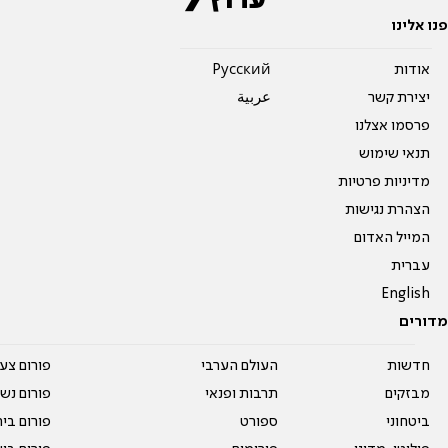
פנו אלינו
אודות
Pусский
יצירת קשר
عربية
פרסמו אצלנו
תנאי שימוש
מדיניות פרטיות
הצהרת נגישות
המייל האדום
עברית
English
מדורים
חדשות
העולם הערבי
פורום צע
מבזקים
תרבות ופנאי
פורום נשו
ביטחוני
ספורט
פורום בי