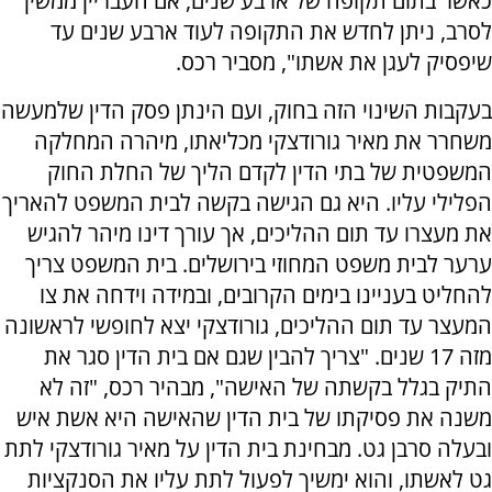
כאשר בתום תקופה של ארבע שנים, אם העבריין ממשיך
לסרב, ניתן לחדש את התקופה לעוד ארבע שנים עד
שיפסיק לעגן את אשתו", מסביר רכס.
בעקבות השינוי הזה בחוק, ועם הינתן פסק הדין שלמעשה
משחרר את מאיר גורודצקי מכליאתו, מיהרה המחלקה
המשפטית של בתי הדין לקדם הליך של החלת החוק
הפלילי עליו. היא גם הגישה בקשה לבית המשפט להאריך
את מעצרו עד תום ההליכים, אך עורך דינו מיהר להגיש
ערער לבית משפט המחוזי בירושלים. בית המשפט צריך
להחליט בעניינו בימים הקרובים, ובמידה וידחה את צו
המעצר עד תום ההליכים, גורודצקי יצא לחופשי לראשונה
מזה 17 שנים. "צריך להבין שגם אם בית הדין סגר את
התיק בגלל בקשתה של האישה", מבהיר רכס, "זה לא
משנה את פסיקתו של בית הדין שהאישה היא אשת איש
ובעלה סרבן גט. מבחינת בית הדין על מאיר גורודצקי לתת
גט לאשתו, והוא ימשיך לפעול לתת עליו את הסנקציות