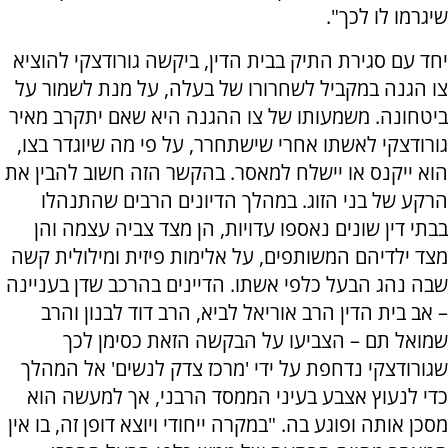
שיגרמו לו לכך".
יחד עם סגירת התיק בבית הדין, ביקשה גורודצקי להוציא
צו הגנה במקביל לשחרורו של בעלה, על מנת לשמור על
ביטחונה. משמעותו של צו ההגנה היא שאם יתקרב מאיר
גורודצקי לאשתו אחרי שישתחרר, על פי מה שיוגדר בצו,
הוא ייקנס או יישלח למאסר. בהקשר הזה חשוב להבין את
הרקע של בני הזוג. במהלך הדיונים הרבים שהתנהלו
בבתי דין שונים נאספו עדויות, הן מצד צביה עצמה והן
מצד ילדיהם המשותפים, על אלימות פיזית ומילולית קשה
שבה נהג הבעל כלפי אשתו. הדיינים בהרכב שדן בעניינה
– אב בית הדין הרב אוריאל לביא, הרב דוד לבנון והרב
שמואל תם – הצביעו על הבקשה הזאת כסימן לכך
שגורודצקי נדחפת על ידי 'מרכז צדק לנשים' אל המהלך
כדי לנעוץ אצבע בעיני הממסד הרבני, אך למעשה הוא
מסכן אותה ופוגע בה. "במקרה ייחודי ויוצא דופן זה, בו אין