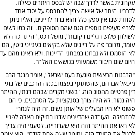
עקרונית באשר לדרך שבה יש לבסס היתרים כאלה.
לדבריו, היתר של אישה צריך להתבסס על יסוד אחד
לפחות שבו אין ספק כלל והוא ברור לדיינים, ואליו ניתן
לצרף סעיפים נוספים הגם שהם מסופקים. "זה כמו לשים
לשולחן שלוש רגליים רקובות", מושל רכס, "היתר כזה לא
עומד, מדובר פה על דיינים שלא בקיאים בענייני גיטין, הם
לא הוסמכו ולא נבחנו במבחני הדיינות, ולא ראינו מהם עד
היום שום חיבור משמעותי בנושאים האלה".
"הרבנות הראשית פוגעת בעם ישראל", אומר מנגד הרב
מיכאל אברהם, שהשתתף בעצמו בכמה הרכבים של בתי
דין פרטיים מהסוג הזה. "בשני מקרים שבהם דנתי, ההיתר
היה גמור. לא היה צורך בסנקציות על הסרבנים, כי הם
פשוט לא היו הבעלים של אותן נשים. זה היה לגמרי
לכתחילה. העובדה שהדיינים שדנו בתיקים האלה לפניי
לא ראו את ההיתר הזה היא שערורייה. לטעמי היה צריך
לבטל את המוסד הזה, ומוטב שעה אחת קודם", הוא אומר