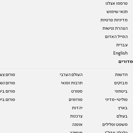
פרסמו אצלנו
תנאי שימוש
מדיניות פרטיות
הצהרת נגישות
המייל האדום
עברית
English
מדורים
חדשות
העולם הערבי
פורום צע
מבזקים
תרבות ופנאי
פורום נשו
ביטחוני
ספורט
פורום בי
פוליטי-מדיני
פורומים
פורום בי
בארץ
יהדות
בעולם
צרכנות
משפט ופלילים
אופנה