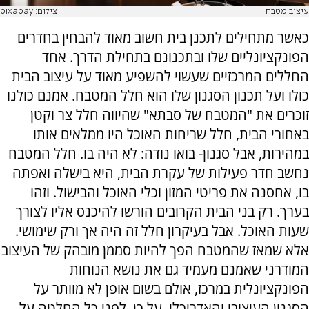
עיצוב מטבח
צילום: pixabay
כאשר מתחילים לתכנן בית חשוב מאוד להבחין בחדרים
הפונקציונליים שלו ובתכנונם בתחילת הדרך. אחד
החללים המרכזיים שעשוי להשפיע מאוד על עיצוב הבית
כולו ועל תכנון הסגנון שלו הוא חלל המטבח. אמנם כולנו
זוכרים את "המטבח של סבתא" שהיווה חלל צר וקטן
באחורי הבית, חלל שריחות האוכל היו ממלאים אותו
במהירות, אבל סגנון- בואו נודה: לא היה בו. חלל המטבח
נחשב חדר פעילות של עקרת הבית, היא בישלה ואפתה
בו, אחסנה את פריטי המזון וכלי האוכל והבישול. וזהו
בערך. רק בני הבית הקרובים הורשו להיכנס אליו לצורך
שעות האוכל. אבל בעיקרון חלל זה היה אך ורק שימושי.
אלא שמאז שהמטבח הפך להיות סממן מובהק של העיצוב
המודרני שאמנם מעמיד גם את נושא הנוחות
הפונקציונלית במרכז, אולם בשום אופן לא מוותר על
הסגנון העיצובי והאדריכלי. על כן, לפני כל החלטה על