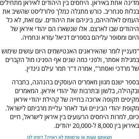
מדינה אחת באיראן. היחסים בין היהודים לאיראן מתחילים
בגלות סנחריב. כורש מתגלה כמלך פלורליסט שהשיב את
העמים לאלוהיהם, ביניהם את היהודים. עם זאת, לא כל
היהודים שבו לארצם. אלו שנשארו הם יהודי איראן של
היום ומסופר עליהם בספרים דניאל עזרא ונחמיה.
''מעניין לומר שהאיראנים האנטישמים היום עושים שימוש
במגילת אסתר, ולפני כמה שנים אף הפגינו מול הקברים
של מרדכי ואסתר", אמרה ד"ר תמר עילם גינדין.
בספר ישנם מגוון מאמרים העוסקים בהנהגה, בחברה
ובקהילה, בלשון ובתרבות של יהודי איראן. המאמרים
מקיפים תקופה ארוכה בחייה של קהילת יהודי איראן
מקופת יהודי הביניים ועד לאחר עליית מרביתם לישראל.
כיום, למרות היחסים הרעועים בין איראן לישראל, חיים
באיראן בין 8,000 ל-20,000 יהודים.
מצאתם טעות או פרסומת לא ראויה? דווחו לנו