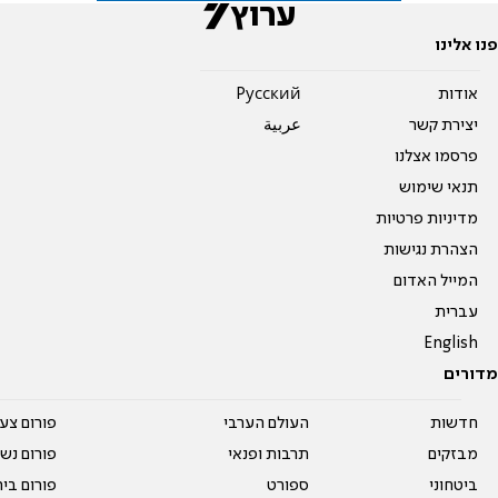
פנו אלינו
אודות
Pусский
יצירת קשר
عربية
פרסמו אצלנו
תנאי שימוש
מדיניות פרטיות
הצהרת נגישות
המייל האדום
עברית
English
מדורים
חדשות
העולם הערבי
פורום צע
מבזקים
תרבות ופנאי
פורום נשו
ביטחוני
ספורט
פורום בי