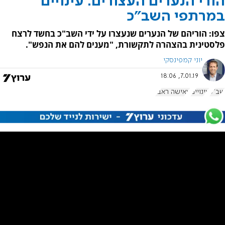
הורי הנערים העצורים: עינויים
במרתפי השב"כ
צפו: הוריהם של הנערים שנעצרו על ידי השב"כ בחשד לרצח
פלסטינית בהצהרה לתקשורת, "מענים להם את הנפש".
יוני קמפינסקי
7.01.19, 18:06
שב"כ
עינויים
עאישה ראבי