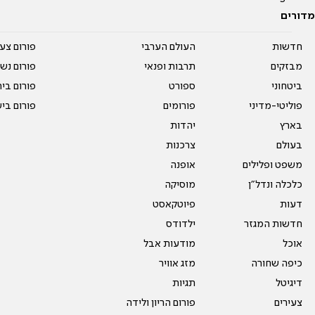
מדורים
חדשות
העולם הערבי
פורום צע
מבזקים
תרבות ופנאי
פורום נשו
ביטחוני
ספורט
פורום בי
פוליטי-מדיני
פורומים
פורום בי
בארץ
יהדות
בעולם
צרכנות
משפט ופלילים
אופנה
כלכלה ונדל"ן
מוסיקה
דעות
פיוטקאסט
חדשות המגזר
ילדודס
אוכל
מודעות אבל
כיפה שחורה
מזג אוויר
דיגיטל
תגיות
צעירים
פורום הריון ולידה