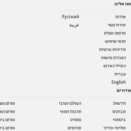
פנו אלינו
אודות
Pусский
יצירת קשר
عربية
פרסמו אצלנו
תנאי שימוש
מדיניות פרטיות
הצהרת נגישות
המייל האדום
עברית
English
מדורים
חדשות
העולם הערבי
פורום צע
מבזקים
תרבות ופנאי
פורום נשו
ביטחוני
ספורט
פורום בי
פוליטי-מדיני
פורומים
פורום בי