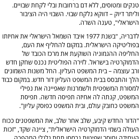
טנקים ומטוסים, ללא דם ברחובות ובלי לקחת שבויים.
וליתר דיוק – דווקא נלקח שבוי. השבוי היה הציבור
הישראלי", טענה השרה.
לדבריה, "בשנת 1977 איבד השמאל הישראלי את אחיזתו
בפוליטיקה הישראלית. במקום להחליף את העם,
החליפה ההגמוניה השוקעת את מרכז הכובד של
הדמוקרטיה בישראל. לזירה הפוליטית נכנס שחקן חדש
ורב עוצמה – בית המשפט העליון. החל משנות השמונים
הלך והתבסס בבית המשפט העליון דור חדש. במקום כבוד
למסורת המשפטית ולשמרנות שאפיינה את נפילי
המשפט, קנתה לה אחיזה תפיסה חדשה. תפיסת
המשפט כחובק עולם, ובית המשפט כפוסק עליון".
"הדור החדש קיבע, שלב אחר שלב, את המשפטנים ככוח
העולה בשמי הדמוקרטיה הישראלית", ציינה שקד, "זכות
העמידה וחוסר שפיטות נרמסו תחת גלגלי המהפכה