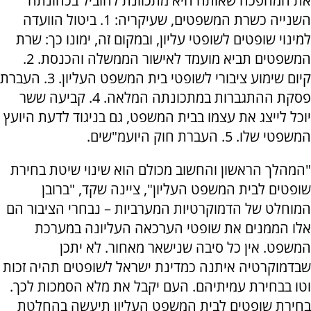
את המהפכה שאותה היא מתכוונת להוביל בכהונתה
השנייה כשרת המשפטים, שעיקריה: 1. ביטול הוועדה
למינוי שופטים לשופטי עליון, ובמקום זה, ימונו כך: שרת
המשפטים תביא מועמד לאישור הממשלה והכנסת. 2.
קיום שימוע ציבורי לשופטי בית המשפט העליון. 3. העברת
פסקת ההתגברות במתכונתה המלאה. 4. קביעה ששר
יוכל לייצג את עצמו בבית המשפט, גם בניגוד לדעת היועץ
המשפטי שלו. 5. העברת חוק היועמ"שים.
"המהלך הראשון והחשוב מכולם הוא שינוי שיטת בחירת
שופטים לבית המשפט העליון", ציינה שקד, "ברובן
המוחלט של הדמוקרטיות המערביות – נבחרי הציבור הם
אלו הממנים את שופטי הערכאה העליונה במערכת
המשפט. אין כל סיבה שנישאר מאחור. לא יתכן
שבדמוקרטיה איתנה כמדינת ישראל לשופטים תהיה זכות
וטו בבחירת עמיתיהם. העם יקבל את מלא הסמכות לכך.
בחירת שופטים לבית המשפט העליון תיעשה בהחלטת