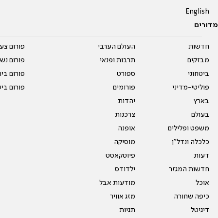
English
מדורים
חדשות
העולם הערבי
פורום צע
מבזקים
תרבות ופנאי
פורום נשו
ביטחוני
ספורט
פורום בי
פוליטי-מדיני
פורומים
פורום בי
בארץ
יהדות
בעולם
צרכנות
משפט ופלילים
אופנה
כלכלה ונדל"ן
מוסיקה
דעות
פיוטקאסט
חדשות המגזר
ילדודס
אוכל
מודעות אבל
כיפה שחורה
מזג אוויר
דיגיטל
תגיות