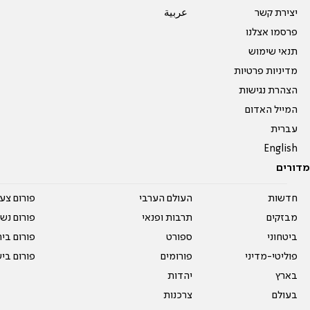
יצירת קשר
عربية
פרסמו אצלנו
תנאי שימוש
מדיניות פרטיות
הצהרת נגישות
המייל האדום
עברית
English
מדורים
חדשות
העולם הערבי
פורום צע
מבזקים
תרבות ופנאי
פורום נשו
ביטחוני
ספורט
פורום בי
פוליטי-מדיני
פורומים
פורום בי
בארץ
יהדות
בעולם
צרכנות