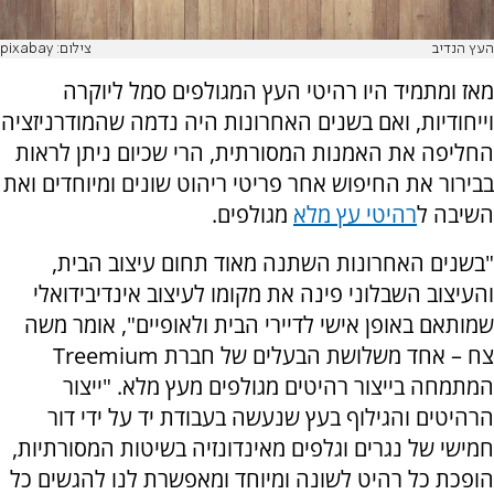
העץ הנדיב
צילום: pixabay
מאז ומתמיד היו רהיטי העץ המגולפים סמל ליוקרה
וייחודיות, ואם בשנים האחרונות היה נדמה שהמודרניזציה
החליפה את האמנות המסורתית, הרי שכיום ניתן לראות
בבירור את החיפוש אחר פריטי ריהוט שונים ומיוחדים ואת
השיבה ל
רהיטי עץ מלא
מגולפים.
"בשנים האחרונות השתנה מאוד תחום עיצוב הבית,
והעיצוב השבלוני פינה את מקומו לעיצוב אינדיבידואלי
שמותאם באופן אישי לדיירי הבית ולאופיים", אומר משה
צח – אחד משלושת הבעלים של חברת
Treemium
המתמחה בייצור רהיטים מגולפים מעץ מלא. "ייצור
הרהיטים והגילוף בעץ שנעשה בעבודת יד על ידי דור
חמישי של נגרים וגלפים מאינדונזיה בשיטות המסורתיות,
הופכת כל רהיט לשונה ומיוחד ומאפשרת לנו להגשים כל