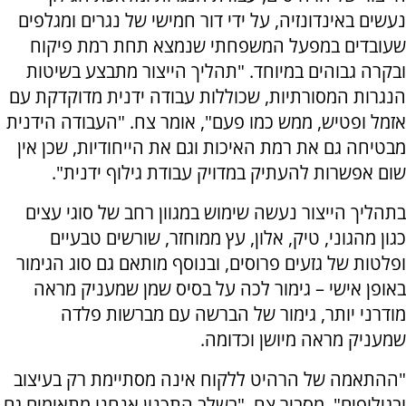
נעשים באינדונזיה, על ידי דור חמישי של נגרים ומגלפים
שעובדים במפעל המשפחתי שנמצא תחת רמת פיקוח
ובקרה גבוהים במיוחד. "תהליך הייצור מתבצע בשיטות
הנגרות המסורתיות, שכוללות עבודה ידנית מדוקדקת עם
אזמל ופטיש, ממש כמו פעם", אומר צח. "העבודה הידנית
מבטיחה גם את רמת האיכות וגם את הייחודיות, שכן אין
שום אפשרות להעתיק במדויק עבודת גילוף ידנית".
בתהליך הייצור נעשה שימוש במגוון רחב של סוגי עצים
כגון מהגוני, טיק, אלון, עץ ממוחזר, שורשים טבעיים
ופלטות של גזעים פרוסים, ובנוסף מותאם גם סוג הגימור
באופן אישי – גימור לכה על בסיס שמן שמעניק מראה
מודרני יותר, גימור של הברשה עם מברשות פלדה
שמעניק מראה מיושן וכדומה.
"ההתאמה של הרהיט ללקוח אינה מסתיימת רק בעיצוב
ובגילופים", מסביר צח. "בשלב התכנון אנחנו מתאימים גם