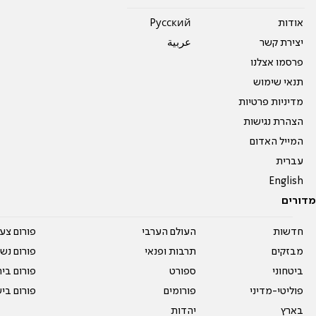
אודות
Pусский
יצירת קשר
عربية
פרסמו אצלנו
תנאי שימוש
מדיניות פרטיות
הצהרת נגישות
המייל האדום
עברית
English
מדורים
חדשות
העולם הערבי
פורום צע
מבזקים
תרבות ופנאי
פורום נשו
ביטחוני
ספורט
פורום בי
פוליטי-מדיני
פורומים
פורום בי
בארץ
יהדות