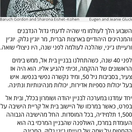
Baruch Gordon and Sharona Eishet-Kohen
Eugen and Jeanie Gluck
השבוע הלך לעולמו מי שהיה לדעתי גדול הנדבנים
והמנהיגים היהודיים בארצות הברית, מר יוג'ין גלוק. יוג'ין
ורעייתו ג'יני, שהלכה לעולמה לפני שנה, היו ניצולי שואה.
לפני 40 שנה, כשהתחלנו בבניין בית אל, ממש בימים
הראשונים של ההקמה, זכיתי להגיע אליו. הוא היה אז
צעיר, בסביבות גיל 50, ומיד נקשרה נפשי בנפשו. איש
בעל יכולות כספיות אדירות, יכולות מנהיגותיות ונתינה.
יחד עמדנו במערכה לבניין יהודה ושומרון בכלל, ובית אל
בפרט, כאשר במרכזו של היישוב בית אל קריית הישיבה על
1,500 תלמידיה, בכל המוסדות. החל מהישיבה הגבוהה
העומדת במרכז, האולפנה שהבניין המרכזי בה הוא
הקמפוס על שמה של רעייתו ג'יני גלוק, המכינה