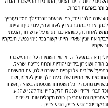
השנים להיות הדינר הציוני, התורני וההתיישבותי הגדול
ביותר בארצות הברית.
40 שנה הלכנו יחד, כמו שנאמר "זכרתי לך חסד נעורייך
לכתך אחרי במדבר בארץ לא זרועה", עם יוג'ין ורעייתו.
ממש לאחרונה, כשהוא כבר ממש על ערש דווי, הגעתי
לבקר את יוג'ין שאליו הייתי קשור בכל נימי נפשי, חיבקתיו
ונישקתיו.
יוג'ין ראה במפעל הגדול של השמירה על ההתיישבות
ביהודה ושומרון בידיים יהודיות ותחת מדינת ישראל,
במפעל של בית אל וקריית הישיבה שלה, את המשימה
המרכזית של החיים שלו. כעת הלך יוג'ין לעולמו, ושם
בשמיים מחכה לו כל משפחתו שנספתה בשואה, אשתו
וכל חבריו וידידיו שנטלו חלק בחייו עוד לפני שהגיע
לאמריקה וגם אחרי כן. כולם מקבלים אותו בשירים
ובריקודים: "הגיע צדיק, הגיע צדיק".