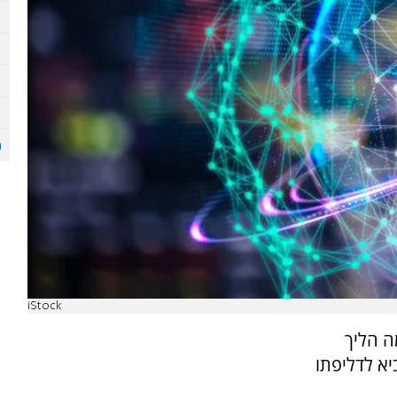
iStock
ה הליך
יא לדליפתו