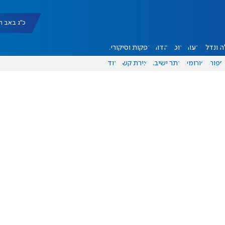
כ"ג באב תשפ"ו |
 ונדל"ן
דעות
אוכל
יהדות
הפקות וסיקורים
ספורט
פורומים
אתר ישיבה
יצירת קשר
עוד