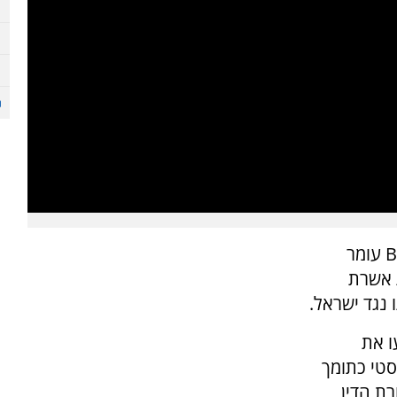
בג''ץ דן הבוקר (שלישי) בעתירתו של פעיל ה-BDS עומר
 אשרת
 נגד ישראל.
ו את
סטי כתומך
ת הדין,