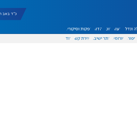
כ"ד באב תשפ"ו |
 ונדל"ן
דעות
אוכל
יהדות
הפקות וסיקורים
ספורט
פורומים
אתר ישיבה
יצירת קשר
עוד