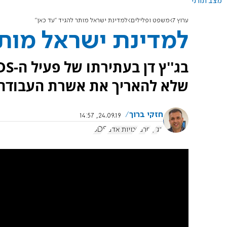
מצב תורני
ערוץ 7
משפט ופלילים
למדינת ישראל מותר להגיד "עד כאן"
למדינת ישראל מותר
שלא להאריך את אשרת העבודה 
חזקי ברוך
24.09.19, 14:57
בג"ץ
חרם
זכויות אדם
BDS