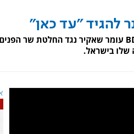
 להגיד "עד כאן"
בג''ץ דן בעתירתו של פעיל ה-BDS עומר שאקיר נגד החלטת שר הפנים
שלו בישראל.
א