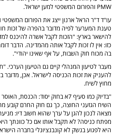
PMW והפורום המשפטי למען ישראל.
עו"ד ד"ר הראל ארנון ייצג את הפורום המשפטי 
טענת המערער לפיה מדובר בהפרה של זכות חו
להישאר בארץ: "הזכות לקבל אשרה להיכנס למדינ
כזו: אין לו זכות לקבל אותה מהמדינה. הדבר דו
בה מכוח חוק השבות, על אף שאינו יהודי".
מעבר לטיעון המנהלי קיים גם הטיעון הערכי. 
להעניק את זכות הכניסה לישראל. אכן, מדובר ב
מחוץ לשיח.
''בדיוק כמו סעיף 7א בחוק יסוד: הכ
השיח הגזעני החוצה, כך גם חוק החרם קובע מה 
מצאה לנכון להגן על ערך שהוא חשוב דיו: מניע
מפתח כניסה? לא תקבל אותו אם כל כוונתך היא ל
היא לפגוע בנשק לא קונבנציונלי בחברה הישראלי