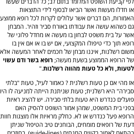
לפי קביעת השופט המלומד בתום לב; כל הדברים שעשו
או חדלו מעשות ואשר הביאו לבסוף לידי התוצאות
האמורות, הם דברים אשר עלולים לקרות לכל רופא ממוצע
גם כשהוא עושה את עבודתו באורח סביר וזהיר. המבחן
אשר על בית משפט לבחון בו מעשה או מחדל פלוני של
רופא תוך כדי טיפולו המקצועי, אם יש בו או אם אין בו
משום רשלנות, איננו מבחן של חכמים לאחר המעשה אלא
של הרופא הממוצע בשעת מעשה;
רופא בשר ודם עשוי
לטעות, ולא כל טעות מהווה רשלנות
."
אז מהי אם כן טעות רשלנית ? כאמור לעיל, טעות "בלתי
סבירה" היא רשלנית; טעות שניתנת הייתה למניעה לו היו
פועלים כנדרש היא טעות בלתי סבירה. יש להציג ראיות
בפני בית המשפט, שמהן אמור השופט להסיק האם
הרופא פעל כנדרש או לא. כחלק מראיות אלו מוצגות חוות
דעת של רופאים מומחים, הבוחנים טיב הטיפול שניתן
בהתאם לאמור בקווים המנחים (
guide-lines
), בחוזרים,