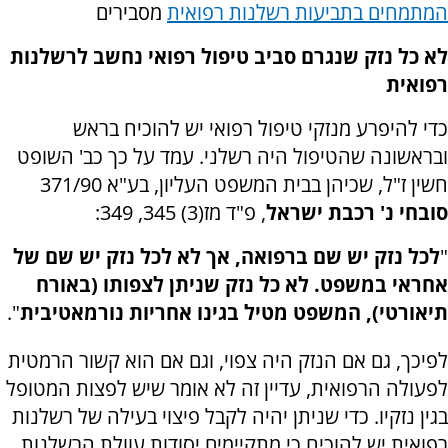
המתמחים בתביעות רשלנות רפואית
מסבירים
לא כל נזק שנגרם סביב טיפול רפואי נחשב לרשלנות
רפואית
כדי להיפרע מנזקי טיפול רפואי יש להוכיח בראש
ובראשונה שהטיפול היה רשלני. עמד על כך כב' השופט
חשין ז"ל, שכיהן בבית המשפט העליון, בע"א 371/90
סובחי נ' רכבת ישראל
,
פ"ד מז(3) 345, 349
:
"
לכל נזק יש שם ברפואה, אך לא לכל נזק יש שם של
אחראי במשפט. לא כל נזק שניתן לצפותו (באורח
תיאורטי), המשפט מטיל בגינו אחריות נורמאטיבית
".
לפיכך, גם אם הנזק היה צפוי, וגם אם הוא קשור הרמטית
לפעולה הרפואית, עדיין זה לא אומר שיש לפצות המטופל
בגין נזקיו. כדי שניתן יהיה לקבל פיצוי בעילה של רשלנות
רפואית יש להוכיח כי מתקיימים יסודות עוולת הרשלנות.