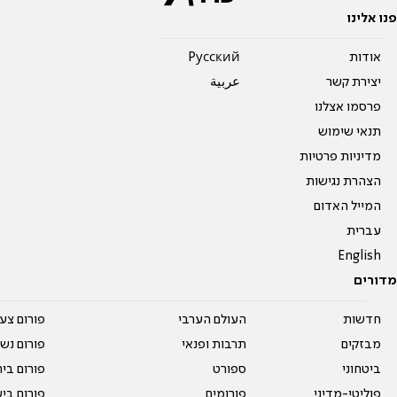
פנו אלינו
אודות
Pусский
יצירת קשר
عربية
פרסמו אצלנו
תנאי שימוש
מדיניות פרטיות
הצהרת נגישות
המייל האדום
עברית
English
מדורים
חדשות
העולם הערבי
פורום צע
מבזקים
תרבות ופנאי
פורום נשו
ביטחוני
ספורט
פורום בי
פוליטי-מדיני
פורומים
פורום בי