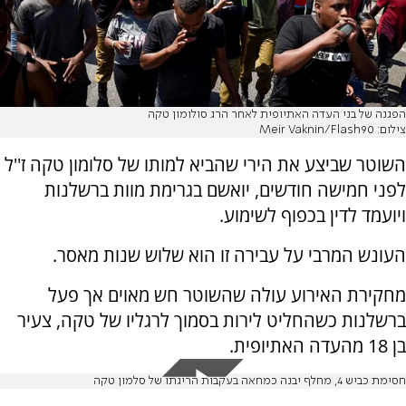
הפגנה של בני העדה האתיופית לאחר הרג סולומון טקה
צילום: Meir Vaknin/Flash90
השוטר שביצע את הירי שהביא למותו של סלומון טקה ז''ל
לפני חמישה חודשים, יואשם בגרימת מוות ברשלנות
ויועמד לדין בכפוף לשימוע.
העונש המרבי על עבירה זו הוא שלוש שנות מאסר.
מחקירת האירוע עולה שהשוטר חש מאוים אך פעל
ברשלנות כשהחליט לירות בסמוך לרגליו של טקה, צעיר
בן 18 מהעדה האתיופית.
חסימת כביש 4, מחלף יבנה כמחאה בעקבות הריגתו של סלמון טקה