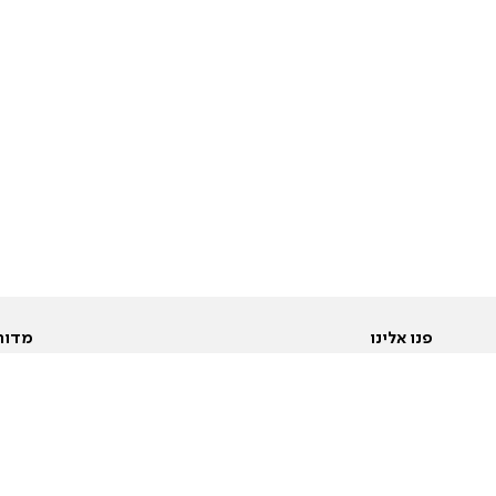
פנו אלינו
מדור
אודות
Pусский
חד
יצירת קשר
عربية
מב
פרסמו אצלנו
בי
תנאי שימוש
פו