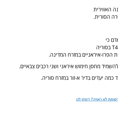
ה האווירית
רה הסורית.
דם כי
בתקיפה שבוצעה על ידי ישראל בשדה התעופה T4 בסוריה
 הפרו-איראניים במזרח המדינה.
שמיד מחסן חימוש איראני ושני רכבים צבאיים.
 כמה יעדים בדיר א-זור במזרח סוריה.
ומת לא ראויה? דווחו לנו