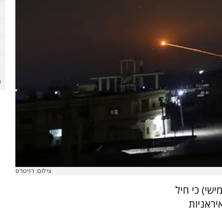
צילום: רויטרס
ישי) כי חיל
יראניות