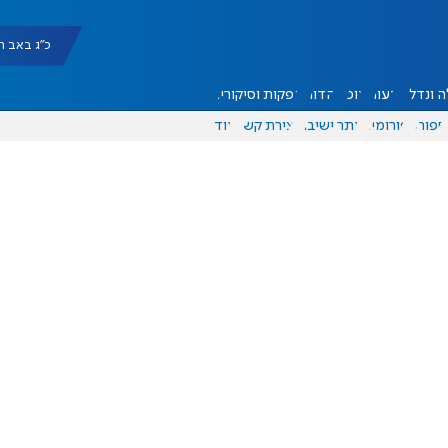
כ"ג באב תשפ"ו |
 ונדל"ן
דעות
אוכל
יהדות
הפקות וסיקורים
ספורט
פורומים
אתר ישיבה
יצירת קשר
עוד