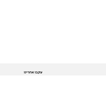
עקבו אחרינו
ות
טוויטר
ם הריון ולידה
פייסבוק
ום לקראת נישואין וזוגיות
אינסטגרם
ום צעירים מעל עשרים
יוטיוב