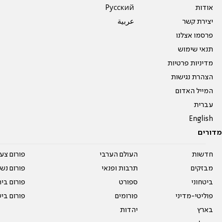
אודות
Pусский
יצירת קשר
عربية
פרסמו אצלנו
תנאי שימוש
מדיניות פרטיות
הצהרת נגישות
המייל האדום
עברית
English
מדורים
חדשות
העולם הערבי
פורום צע
מבזקים
תרבות ופנאי
פורום נשו
ביטחוני
ספורט
פורום בי
פוליטי-מדיני
פורומים
פורום בי
בארץ
יהדות