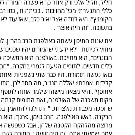
חליל, חליל אלט ורק אחר כך איפשרה המורה ל
כללי התנערתי מכל מחויבות". בכיתה ח', כמו רב
הקומזיץ". היא למדה אצל יאיר כלב, שאז עוד לא
בתשובה. "זה היה אוצר".
את שנות התיכון עשתה באולפנת הרב בהר"ן, לר
מחוץ לכיתות. "לא ידעתי שהמורים יהיו שכנים של
הבוגרים", היא מחייכת. באולפנה היא המשיכה לנ
כלים חדשים. לתופים הגיעה לגמרי במקרה. "חבר
בואו נעשה תזמורת. היו כבר שתי נשפניות ואחת
קלידים. אמרתי: יאללה מגניב, מה חסר לכן, מתו
אתופף". היא מצאה מישהו שילמד אותה לתופף ב
מקום משכנה של האולפנה, ואת התופים קנתה 
שחסכה מעבודת מלצרות. "התחלנו להתאמן, בפו
הרקדה. ראש האולפנה, הרב נוימן, פרגן". היא ה
מרוצה מהלהקה הקטנה שלהן, אבל כשפגשה את 
אמר: שמעתי אתכן. זה היה זוועה". המורה לקח 