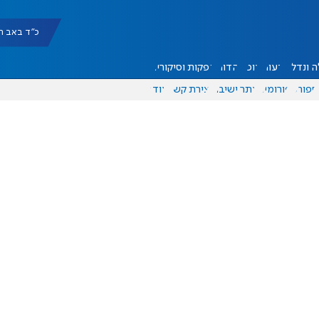
כ"ד באב תשפ"ו |
 ונדל"ן
דעות
אוכל
יהדות
הפקות וסיקורים
ספורט
פורומים
אתר ישיבה
יצירת קשר
עוד