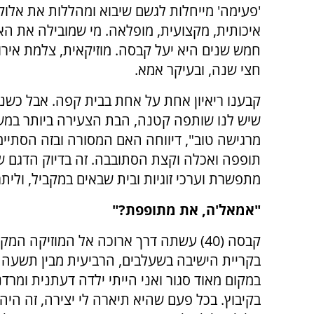
'פעימה' מייחלות לגשם שיבוא ומהללות את אלוק
איכותית, מקצועית, מופלאה. מי שמובילה את ה
חמש שנים היא יעל קבסה. מוזיקאית, צלמת אירו
חצי שנה, ובעיקר אמא.
קבענו ריאיון אחת על אחת בבית קפה. אבל כשנפ
שיש לנו שותפה קטנה, הבת הצעירה ביותר במשפח
מרגישה טוב", דיווחה האם המסורה ובזה הסתיימ
תופפה ואכלה וקצת הסתובבה. זה בדיוק הדגם 
מתפשרת וערכי זוגיות ובית שבאים במקביל, וליתר
"אמאל'ה, את מתופפת?"
קבסה (40) עשתה דרך ארוכה אל המוזיקה ה
בקריית הישיבה בשעלבים, הרביעית מבין תשעה ילד
במקום מאוד סגור ואני הייתי ילדה דעתנית ומר
בקיבוץ. בכל פעם שהיא תיארה לי יצירה, זה הי