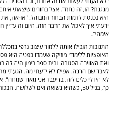
"לא העזתי לעשות את זה אחרת, וגם הסביבה לא 
מנגנת? הו, זה נחמד. אצל בחורים שיצאתי איתם
היא נכנסת לדמות הבחור המבוהל. "או-אה, את 
ידעתי איך לאכול את הדבר הזה. היום זה עדיין חרי
אימהי".
התגובות הובילו אותה ללמוד עיצוב גרפי במכללת
האופציות ללימודי מוזיקה שעמדו בפניה היא פ
ואת האווירה הסגורה, ובית ספר רימון היה לה ר
לאבד שם הרבה. אפילו לא ידעתי מה. הגעתי מהכ
לא היו לי כלים לזה. בדיעבד אני מאוד שמחה".
כך, בגיל 30, כשהיא נשואה ואם לשלושה. הבכור פגוע.