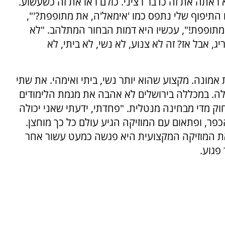
ראתה את זה כדבר רציני. כולם ראו את זה כשעשוע.
 התיפוף שלי נתפס כמו 'אימאל'ה, את מתופפת?'",
מתופפת!", עכשיו היא דמות הבחור המתלהב. "לא
ג, אבל אז? זה לא צנוע, לא נשי, לא ביתי, לא
 אמונה. מקצוע שהוא יותר נשי, ביתי ואימהי. את שתי
סלה. במכללה בירושלים לא אהבה את מגמת הלימודים
חוק מדי מבחינה מנטלית. "פחדתי, ידעתי שאני יכולה
פר, ופתאום עם המוזיקה הגיע עולם כל כך מוחצן.
 את המוזיקה המקצועית היא פגשה כמעט עשור אחר