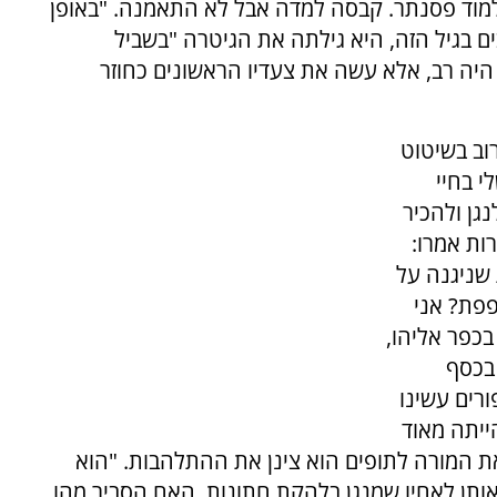
למוד פסנתר. קבסה למדה אבל לא התאמנה. "באופן
ים בגיל הזה, היא גילתה את הגיטרה "בשביל
 היה רב, אלא עשה את צעדיו הראשונים כחוזר
וב בשיטוט
י בחיי
גן ולהכיר
ות אמרו:
 שניגנה על
פפת? אני
כפר אליהו,
בכסף
רים עשינו
ייתה מאוד
המורה לתופים הוא צינן את ההתלהבות. "הוא
אותן לאחיו שמנגן בלהקת חתונות. האח הסביר מהו