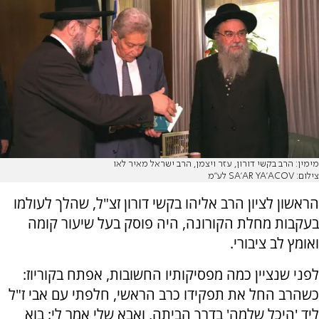
מימין: הרב בקשי דורון, עזר ויצמן, הרב ישראל מאיר לאו
צילום: SA'AR YA'ACOV לע''מ
הראשון לציון הרב אליהו בקשי דורון זצ"ל, שהלך לעולמו
בעקבות מחלת הקורונה, היה פוסק בעל שיעור קומה
ואומץ לב ציבורי.
לפני שנציין כמה מפסיקותיו החשובות, אפתח בקוריוז:
כשהרב החל את תפקידו כרב הראשי, חלפתי עם אבי ז"ל
ליד 'היכל שלמה' בדרך הביתה, ואבא שלי אמר לי: בוא