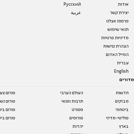
אודות
Pусский
יצירת קשר
عربية
פרסמו אצלנו
תנאי שימוש
מדיניות פרטיות
הצהרת נגישות
המייל האדום
עברית
English
מדורים
חדשות
העולם הערבי
פורום צע
מבזקים
תרבות ופנאי
פורום נשו
ביטחוני
ספורט
פורום בי
פוליטי-מדיני
פורומים
פורום בי
בארץ
יהדות