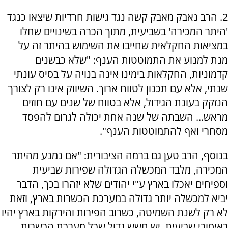
2. הרב נאבק מאבק קשה נגד גישות חרדיות שיצאו כנגד
'היתר המכירה' בשביעית, מתוך הכרה בשינויים שחלו
במציאות החקלאית שחייבו את השימוש בהיתר זה על
מנת למנוע את התמוטטות הענף: "שלא כבשנים
קדמוניות, החקלאות בימינו אינה בנויה על בסיס עונתי
שנתי, אלא עם תכנון לטווח ארוך. השיווק אינו רק לצורך
הנזקק בעונת הגידול, אלא בטווח של שנים עם חוזים
מראש... השבתה של שנה אחת יכולה לגרום להפסד
מסחרי ואף להתמוטטות הענף".
בנוסף, הרב טען גם ברמה הציבורית: "אם נמנע מהיתר
המכירה, מלבד המכשלה הגדולה שפירות שביעית
וספיחים יאכלו בארץ ע"י יהודים שלא יזהרו בכך, הדבר
יביא למכשלה יותר גדולה במערכת הכשרות בארץ, וזאת
לא רק לשנת השמיטה, כשרוב הפירות והירקות בארץ יהיו
באיסורי שביעית. יש חשש גדול שכל מערכת הכשרות