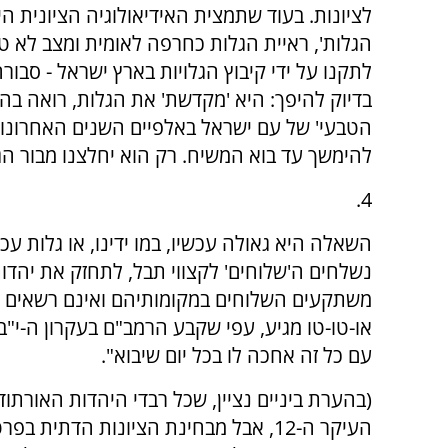
לציונות. בעוד שתמצית האידיאולוגיה הציונית הי
הגלות', ראיית הגלות כחרפה לאומית ומצב לא ט
לתקנו על ידי קיבוץ הגלויות בארץ ישראל - סבור
בדיוק להיפך: היא 'מקדשת' את הגלות, רואה בה 
הטבעי' של עם ישראל באלפיים השנים האחרונות,
להימשך עד בוא המשיח. רק הוא יחלצנו מבור הג
4.
השאלה היא גאולה עכשיו, במו ידינו, או גלות עכ
נשלחים ה'שלוחים' לקצווי תבל, לתחזק את יהדות
משתקעים השלוחים במקומותיהם ואינם רשאים ל
או-טו-טו מגיע, עפי שקבע הרמב"ם בעקרון ה-י"
עם כל זה אחכה לו בכל יום שיבוא".
העיקר ה-12, אבל מבחינת הציונות הדתית