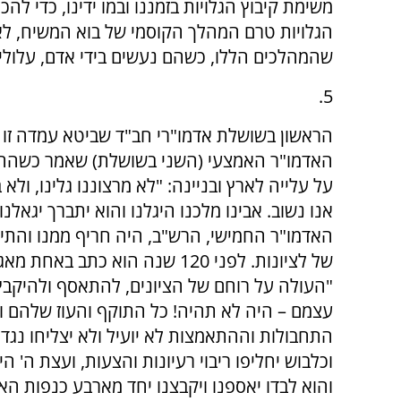
משימת קיבוץ הגלויות בזמננו ובמו ידינו, כדי ל
הגלויות טרם המהלך הקוסמי של בוא המשיח, לא
שהמהלכים הללו, כשהם נעשים בידי אדם, עלול
5.
הראשון בשושלת אדמו"רי חב"ד שביטא עמדה זו 
האדמו"ר האמצעי (השני בשושלת) שאמר כשהחלו
על עלייה לארץ ובניינה: "לא מרצוננו גלינו, ולא 
אנו נשוב. אבינו מלכנו היגלנו והוא יתברך יגאלנו
האדמו"ר החמישי, הרש"ב, היה חריף ממנו והתי
של לציונות. לפני 120 שנה הוא כתב באחת מ
"העולה על רוחם של הציונים, להתאסף ולהיקבץ
עצמם – היה לא תהיה! כל התוקף והעוז שלהם ור
התחבולות וההתאמצות לא יועיל ולא יצליחו נגד ר
וכלבוש יחליפו ריבוי רעיונות והצעות, ועצת ה' הי
והוא לבדו יאספנו ויקבצנו יחד מארבע כנפות הארץ (אגר