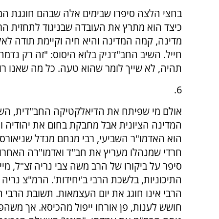
מדינה, קמה המדינה והיא חיה וקיימת תודה לאל,
חייל. השיב החב"דניק בלוא היסוס: "זה רק נדמ
תהיה, לא שייך לומר שהוא טעה. כל מה שאנו רוא
6.
אולם מי שפיתח את הדיאלקטיקה החב"דית, הש
המדינה הציונית אבל מחבקת בחום את יהודיה וא
הוא האדמו"ר השביעי, רבי מנחם מנדל שניאורסון
חרדי שמנהלו מעריץ את חב"ד ואדמו"רה האחרון
סיפר על ביקורו של הרב משה צבי נריה זצ"ל, מיי
התיכוניות, בלשכת הרבי ב'יחידות'. הרמ"צ נריה 
הרבי אינו חוגג את יום העצמאות. תשובת הרבי 
חושש לענות, פן אורחו ייפול מהכיסא. אך משהפ