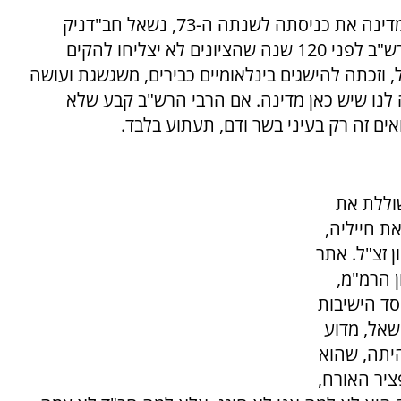
בחצי הלצה סיפרו שבימים אלה שבהם חוגגת המדינה את כניסתה לשנתה ה-73, נשאל חב"דניק
כיצד הוא מתרץ את העובדה שבניגוד לתחזית הרש"ב לפני 120 שנה שהציונים לא יצליחו להקים
 וזכתה להישגים בינלאומיים כבירים, משגשגת ועושה
ה לנו שיש כאן מדינה. אם הרבי הרש"ב קבע שלא
ים זה רק בעיני בשר ודם, תעתוע בלבד.
וללת את
ת חייליה,
 זצ"ל. אתר
 הרמ"מ,
סד הישיבות
שאל, מדוע
היתה, שהוא
ציר האורח,