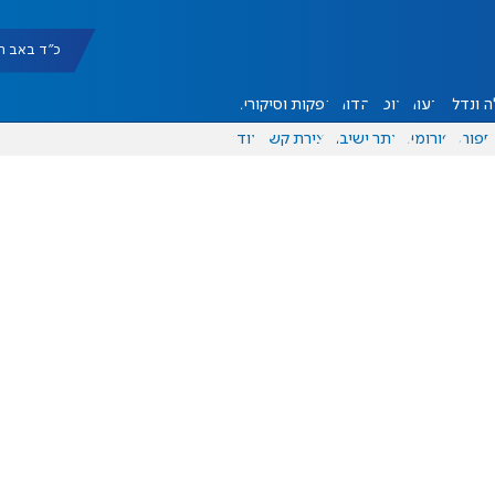
כ"ד באב תשפ"ו |
 ונדל"ן
דעות
אוכל
יהדות
הפקות וסיקורים
ספורט
פורומים
אתר ישיבה
יצירת קשר
עוד