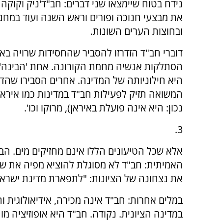
נידח בטוח שיימצאו שני דברים: חב"ד'ניק וקוקה 
את מבצעי חנוכה ופורים וראש השנה ועוד במחנ
ובחוצות הערים השונות.
דוברי חב"ד הזדרזו להסביר שהחסידות שרויה בא
הסתלקות אנשיה מחמת הקורונה. אחת 'הבינה'
היא חילוניותה של המדינה. אחרים הסבירו שהד
המשואה תזיק לפעילות חב"ד במדינות כמו אירא
נכון: היא אינה פועלת באיראן), מרוקו וכו'.
3.
אלא שכל הטיעונים הללו אינם מחזיקים מים. ה
האמיתית: חב"ד לא מסוגלת להוציא מפיה את ש
את נצחונה של הציונות: "לתפארת מדינת ישרא
במלים אחרות: חב"ד אינה מכירה, אידיאולוגית ותי
במדינה הציונית. נקודה. חב"ד היא אופוזיציה מ