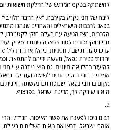
להשתתף בטקס המרגש של הדלקת משואות יום 
ליבה של חני נקרע בקירבה. "אין הדבר תלוי בי",
בכאב לרבבות הישראלים והאחרים שנהנו מתמי
חני וחזקי זכורים לטוב ככאלה שתמיד סיפקו עצה
ערכו סעודות שבת חגיגיות, ניהלו ארוחות ליל סד
יהדות' בבירת נפאל, מעשה ידיהם להתפאר. וכמו
להיעזר בהלוואה חיונית, גם היא ניתנה ע"י חני
אמיתית. חני וחזקי, הורים לשישה ועוד ילד נפא
מקום ברחבי נפאל, שנוכחותם נעשתה חיונית בו. "
היא זו שירקה לךְ, מדינת ישראל, בפרצוף.
2.
רבים ניסו לפענח את פשר האיסור. חב"ד? והרי ה
אוהבי ישראל. תראו את מאות השליחים בעולם. ה