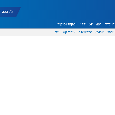
כ"ג באב תשפ"ו |
 ונדל"ן
דעות
אוכל
יהדות
הפקות וסיקורים
ספורט
פורומים
אתר ישיבה
יצירת קשר
עוד