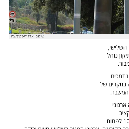
צילום: אדל ליפקין/TPS
 השלישי,
קון נוהל
בור.
נתמכים
 במקרים של
המשבר.
ארגוני
ציב
המדינה, להעמיד מקורות עצמיים בשיעור של 10% לפחות