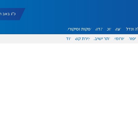
כ"ג באב תשפ"ו |
 ונדל"ן
דעות
אוכל
יהדות
הפקות וסיקורים
ספורט
פורומים
אתר ישיבה
יצירת קשר
עוד