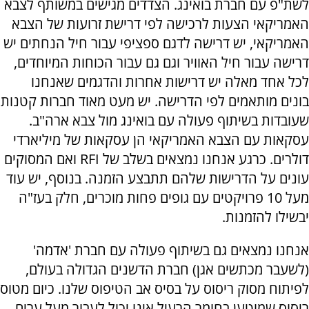
לשת"פ עם חברת בואינג. הצדדים מגישים במשותף לצבא
האמריקאי הצעות לרכישה לפי דרישת זרועות של הצבא
האמריקאי, יש דרישה לדגם ספציפי עבור חיל הנחתים יש
דרישה עבור חיל האוויר וגם גם עבור הכוחות המיוחדים,
לכל אחד מאלה יש דרישות אחרות והדגמים שאנחנו
בונים מותאמים לפי הדרישה. יש מעט מאוד חברות קטנות
שעובדות בשיתוף פעולה עם בואינג מול צבא ארה"ב.
עסקאות עם הצבא האמריקאי הן עסקאות של מיליארדי
דולרים. כרגע אנחנו נמצאים בשלב של
RFI
ואם המסוקים
עונים על הדרישות שלהם תתבצע הזמנה. בנוסף, יש עוד
מעל 10 פרויקטים עם גופים פחות מוכרים, חלק בעז"ה
יבשילו להזמנות.
אנחנו נמצאים גם בשיתוף פעולה עם חברת 'אדמה'
(לשעבר מכתשים אגן) חברת הדשנים הגדולה בעולם,
לפיתוח מסוק ריסוס על בסיס אב הטיפוס שלנו. כיום מטוס
ריסוס שמוטען בחומר הרעיל אינו יכול לעבור מעל ערים