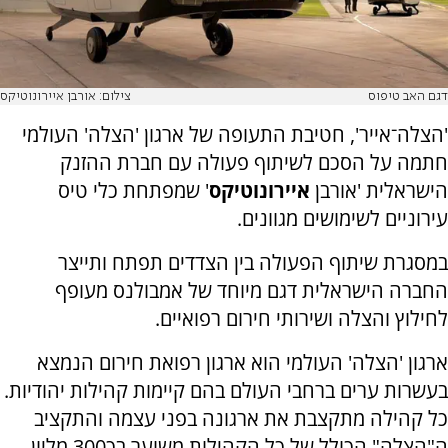
דגם האב טיפוס
צילום: אורבן איירונוטיקס
'הצלה־אייר', חטיבת התעופה של ארגון 'הצלה' העולמי
חתמה על הסכם לשיתוף פעולה עם חברת ההזנק
הישראלית 'אורבן
איירונוטיקס
' שמפתחת כלי טיס
עירוניים לשימושים מגוונים.
במסגרת שיתוף הפעולה בין הצדדים תפתח ותייצר
החברה הישראלית דגם מיוחד של אמבולנס מעופף
לחילוץ והצלה ושירותי חירום רפואיים.
ארגון 'הצלה' העולמי הוא ארגון רפואת חירום הנמצא
בעשרות ערים ברחבי העולם בהם קיימות קהילות יהודיות.
כל קהילה מתקצבת את ארגונה בפני עצמה והתקציב
ה"הצלה" הכולל של כל הקהילות משוער בכ300 מליון