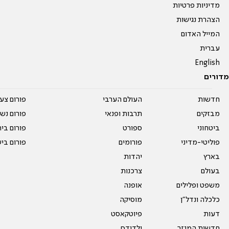
מדיניות פרטיות
הצהרת נגישות
המייל האדום
עברית
English
מדורים
חדשות
העולם הערבי
פורום צע
מבזקים
תרבות ופנאי
פורום נשו
ביטחוני
ספורט
פורום בי
פוליטי-מדיני
פורומים
פורום בי
בארץ
יהדות
בעולם
צרכנות
משפט ופלילים
אופנה
כלכלה ונדל"ן
מוסיקה
דעות
פיוטקאסט
חדשות המגזר
ילדודס