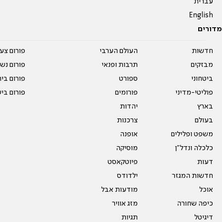
עברית
English
מדורים
חדשות
העולם הערבי
פורום צע
מבזקים
תרבות ופנאי
פורום נשו
ביטחוני
ספורט
פורום בי
פוליטי-מדיני
פורומים
פורום בי
בארץ
יהדות
בעולם
צרכנות
משפט ופלילים
אופנה
כלכלה ונדל"ן
מוסיקה
דעות
פיוטקאסט
חדשות המגזר
ילדודס
אוכל
מודעות אבל
כיפה שחורה
מזג אוויר
דיגיטל
תגיות