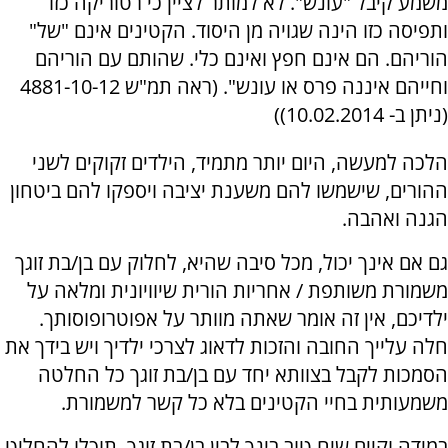
משמע קיבל "עונש". לא למותר לציין כי רטוריקה כזו
ותפיסה כזו הינה שגויה מן היסוד. הקטינים אינם "של"
הוריהם. הם אינם חפץ ואינם כלי. שהותם עם הוריהם
וחייהם איננה פרס או עונש". (ראה תמ"ש 4881-10-12
(ניתן ב- 10.02.2014))
הלכה למעשה, היום יותר מתמיד, הילדים זקוקים לשני
ההורים, שישמשו להם משענת יציבה ויספקו להם ביטחון
הגנה ואהבה.
גם אם אינך יכול, מכל סיבה שהיא, לחלוק עם בן/בת זוגך
משמורת משותפת / אחריות הורית שיוויונית ומלאה על
ילדיכם, אין זה אומר שאתה מוותר על אפוטרופוסותך.
חלה עלייך החובה והזכות לדאוג לצרכי ילדיך ויש בידך את
הסמכות לקבל בצוותא יחד עם בן/בת זוגך כל החלטה
משמעותית בחיי הקטינים בלא כל קשר למשמורת.
במידה וקיים שיח טוב בינך לבין בן/בת זוגך, תוכלו להחליט