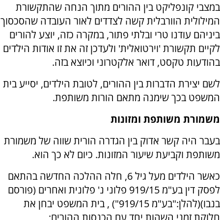
במצבי קונפליקט בין ההורים מתוך הנחה שהתקשורת
המילולית הוורבלית קשה לצדדים לאור העובדה שהסכסוך
ביניהם עודנו טרי ובלתי פתור, במקרה כזה, יוצע להורים
לקיים תקשורת 'וירטואלית' ולעדכן זה את זו אודות הילדים
בהודעות טקסט, דואר אלקטרוני וכיוצא בזה.
לשם יצירת הדברות בין ההורים, לטובת הילדים, יסייע בית
המשפט בכך שימנה מתאם הורות משותפת.
משמורת משותפת ומזונות
בעבר היה קשר אדוק בין הגדרה הורית שווה של משמורת
משותפת וקביעת שיעור המזונות. כיום לא כך הוא.
כאשר הילדים מעל גיל 6, חלה ההלכה החדשה בהתאם
לפסק דין בע"מ 919/15 פלוני נ' פלונית ואחרים (פורסם
בנבו)(להלן:"בע"מ 919/15") , בית המשפט יבחן את
חלוקת זמני השהות יחד עם הכנסות ההורים;