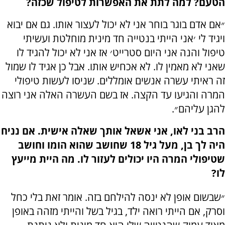
הטעם? למה לתת את האפשרות לטיפול שכזה?
״אם אדם בוגר בוחר אני לא יכול לעצור אותו. גם אם יבוא
ויגיד לי ׳אני הייתי בנטייה חד מינית מוחלטת ועשיתי
טיפול והנה אני היום סטרייט׳ אז אני לא יכול להגיד לו
שאני לא מאמין לו. לא אכחיש אותו. אבל כן אגיד לו שמול
זה ראיתי עשרה אנשים אומללים. שניסו לעשות טיפולי
המרה והגיעו עד הקצה. אז בשם העשרה האלה אני רוצה
להגן עליהם״.
הרב בני לאו, אני אשאל אותך שאלה אישית. אם נניח
היה לך בן, מעל גיל 18 שחושב שהוא הומו וחושב
שטיפולי המרה היו יכולים לעזור לו. מה היית מייעץ
לו?
״שבשום אופן לא ינסה להילחם בזה. אומר זאת בלי כחל
וסרק, אם הייתי רואה ילד, בגיל בשל והייתי מזהה באופן