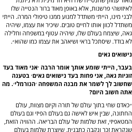
מאוד עמוק שהנטייה שלו היא חד מינית ולא ניתנת
לאיזושהי פרשנות, אלא באופן מאוד ברור הנטייה שלו
לבני מינו, הייתי משתדל למנוע ממנו טיפולי המרה. הייתי
משתדל לכוון אותו לחיים טובים. שיכיר את עצמו, שיהיה
גאה, שיצמח בעולם שלו, שיהיה עטוף במשפחה וחלילה
לא בודד. שיסתכל בראי ושיאהב את עצמו כמו שהוא״.
נישואים גאים
בעבר, הייתי שומע אותך אומר הרבה ׳אני מאוד בעד
זוגיות גאה, אני פחות בעד נישואים גאים׳ בטענה
שחשוב לך לשמר את מבנה המשפחה ׳הנורמלי׳. מה
אתה חשוב היום?
״כאדם שחי בתוך עולם של תורה וקיום מצוות, עולם
החתונה, שבין איש לאישה גם בעולם הפיזי וגם בעולם
המטאפיזי, זאת שלמות של עולם הבריאה. ההוויה הזאת,
שנקראת זכר ונקבה כתבנית, שיוצרת שלמות בעולם