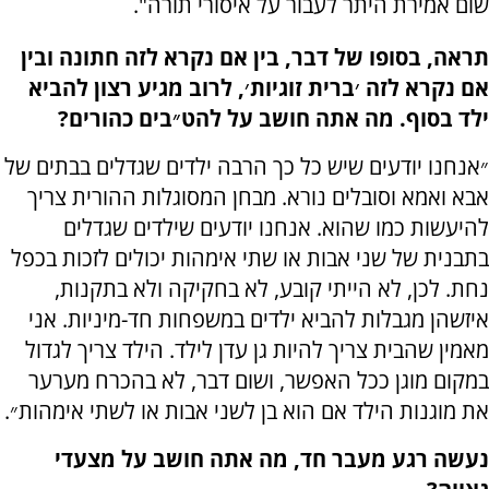
שום אמירת היתר לעבור על איסורי תורה".
תראה, בסופו של דבר, בין אם נקרא לזה חתונה ובין
אם נקרא לזה ׳ברית זוגיות׳, לרוב מגיע רצון להביא
ילד בסוף. מה אתה חושב על להט״בים כהורים?
״אנחנו יודעים שיש כל כך הרבה ילדים שגדלים בבתים של
אבא ואמא וסובלים נורא. מבחן המסוגלות ההורית צריך
להיעשות כמו שהוא. אנחנו יודעים שילדים שגדלים
בתבנית של שני אבות או שתי אימהות יכולים לזכות בכפל
נחת. לכן, לא הייתי קובע, לא בחקיקה ולא בתקנות,
איזשהן מגבלות להביא ילדים במשפחות חד-מיניות. אני
מאמין שהבית צריך להיות גן עדן לילד. הילד צריך לגדול
במקום מוגן ככל האפשר, ושום דבר, לא בהכרח מערער
את מוגנות הילד אם הוא בן לשני אבות או לשתי אימהות״.
נעשה רגע מעבר חד, מה אתה חושב על מצעדי