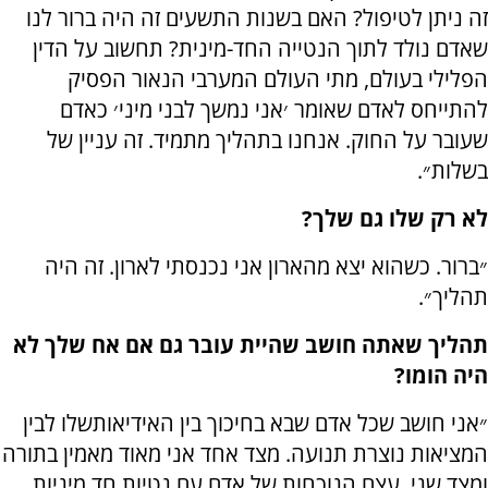
זה ניתן לטיפול? האם בשנות התשעים זה היה ברור לנו
שאדם נולד לתוך הנטייה החד-מינית? תחשוב על הדין
הפלילי בעולם, מתי העולם המערבי הנאור הפסיק
להתייחס לאדם שאומר ׳אני נמשך לבני מיני׳ כאדם
שעובר על החוק. אנחנו בתהליך מתמיד. זה עניין של
בשלות״.
לא רק שלו גם שלך?
״ברור. כשהוא יצא מהארון אני נכנסתי לארון. זה היה
תהליך״.
תהליך שאתה חושב שהיית עובר גם אם אח שלך לא
היה הומו?
״אני חושב שכל אדם שבא בחיכוך בין האידיאותשלו לבין
המציאות נוצרת תנועה. מצד אחד אני מאוד מאמין בתורה
ומצד שני, עצם הנוכחות של אדם עם נטיות חד מיניות