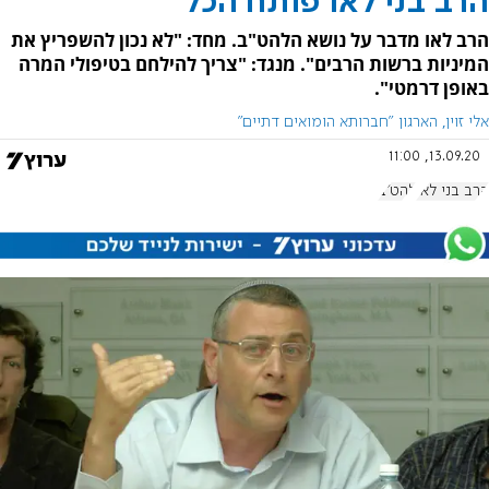
הרב בני לאו פותח הכל
הרב לאו מדבר על נושא הלהט"ב. מחד: "לא נכון להשפריץ את
המיניות ברשות הרבים". מנגד: "צריך להילחם בטיפולי המרה
באופן דרמטי".
אלי זוין, הארגון "חברותא הומואים דתיים"
13.09.20, 11:00
הרב בני לאו
להט"ב