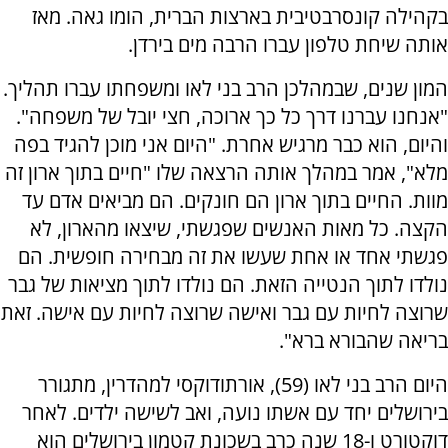
בקהילה קונסרבטיבית בארצות הברית, הומו גאה. מאז
אותה שיחת טלפון עברו הרבה מים בירדן.
המון שנים, שבמהלכן הרב בני לאו ומשפחתו עברו תהליך.
"אנחנו עברנו דרך כל כך ארוכה, חצי יובל של משפחה".
והיום, הוא כבר מרגיש אחרת. "היום אני מוכן להגיד בפה
מלא", אמר במהלך אותה הרצאה שלו "חיים בתוך ארון זה
מוות. החיים בתוך ארון הם חונקים. הם מביאים אדם עד
הקצה. כל מאות האנשים שפגשתי, שיצאו מהארון, לא
פגשתי אחד או אחת שעשו את זה מבחירה חופשית. הם
נולדו לתוך הנטייה הזאת. הם נולדו לתוך מציאות של גבר
שרוצה לחיות עם גבר ואישה שרוצה לחיות עם אישה. זאת
בריאה שהבורא ברא".
היום הרב בני לאו (59), אורתודוקסי למהדרין, מתגורר
בירושלים יחד עם אשתו נועה, ואב לשישה ילדים. לאחר
דוקטורט ו-18 שנה כרב בשכונת קטמון בירושלים הוא