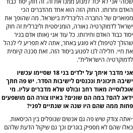
שכזה׳ אני לא יכול למנוע ממנו את זה. זה חוק יסוד כבוד
האדם וחרותו. החוק הזה הוא אחד מהדברים הכי
מפוארים של החברה הליברלית בישראל. מה שהופך את
ישראל לדמוקרטיה נאורה, הומניסטית וליברלית זה חוק
יסוד כבוד האדם וחירותו. כל עוד אני (אותו אדם בגיר
שהולך לטיפול) לא פוגע באחר, אתה לא תפריע לי לנהל
את חיי. חלילה לנו לפגוע ביסוד הזה. זאת סכנה קיומית
לדמוקרטיה הישראלית".
אני מדבר איתך על ילדים בני 18 שסיימו עכשיו
ישיבה תיכונית ונכנסים לישיבות הסדר. יש פה חתך
אוכלוסייה מאוד רחב ובולט שלא מדברים עליו. מי
ידאג להם? במה הם שונים? באיזו צורה הם מושפעים
פחות ממה שהם היו שנה או שנתיים לפני?
״אתה צודק שיש פה גם אנשים שנופלים בין הכיסאות.
כאלו שהם לא מספיק בוגרים וכך גם שיקול הדעת שלהם