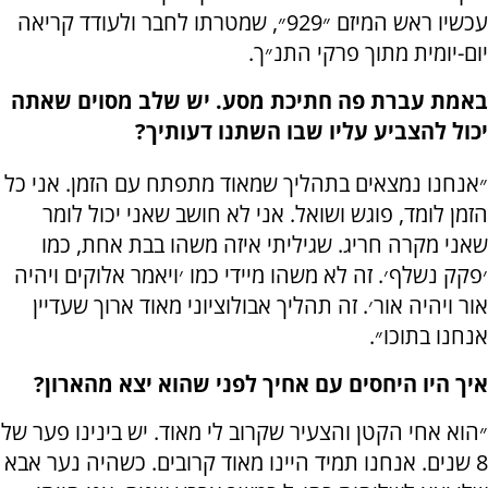
עכשיו ראש המיזם ״929״, שמטרתו לחבר ולעודד קריאה
יום-יומית מתוך פרקי התנ״ך.
באמת עברת פה חתיכת מסע. יש שלב מסוים שאתה
יכול להצביע עליו שבו השתנו דעותיך?
״אנחנו נמצאים בתהליך שמאוד מתפתח עם הזמן. אני כל
הזמן לומד, פוגש ושואל. אני לא חושב שאני יכול לומר
שאני מקרה חריג. שגיליתי איזה משהו בבת אחת, כמו
׳פקק נשלף׳. זה לא משהו מיידי כמו ׳ויאמר אלוקים ויהיה
אור ויהיה אור׳. זה תהליך אבולוציוני מאוד ארוך שעדיין
אנחנו בתוכו״.
איך היו היחסים עם אחיך לפני שהוא יצא מהארון?
״הוא אחי הקטן והצעיר שקרוב לי מאוד. יש בינינו פער של
8 שנים. אנחנו תמיד היינו מאוד קרובים. כשהיה נער אבא