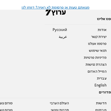
מצאתם טעות או פרסומת לא ראויה? דווחו לנו
פנו אלינו
אודות
Pусский
יצירת קשר
عربية
פרסמו אצלנו
תנאי שימוש
מדיניות פרטיות
הצהרת נגישות
המייל האדום
עברית
English
מדורים
חדשות
העולם הערבי
פורום צע
מבזקים
תרבות ופנאי
פורום נשו