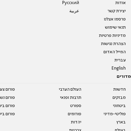
אודות
Pусский
יצירת קשר
عربية
פרסמו אצלנו
תנאי שימוש
מדיניות פרטיות
הצהרת נגישות
המייל האדום
עברית
English
מדורים
חדשות
העולם הערבי
פורום צע
מבזקים
תרבות ופנאי
פורום נשו
ביטחוני
ספורט
פורום בי
פוליטי-מדיני
פורומים
פורום בי
בארץ
יהדות
בעולם
צרכנות