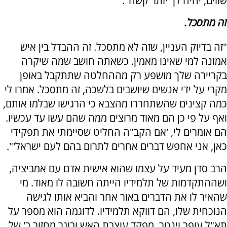
שווים, יהיה לך יותר קשה".
זה מתסכל.
"זה בדיוק העניין, שזה לא מתסכל. זה ההבדל בין איש
אמונה למי שאינו מאמין. כשאתה חושב שמה שיקרה
בקריירה שלך מושפע רק מההחלטה שתתקבל באופן
מקרי על ידי אנשים שיושבים בלשכה, זה מתסכל. אמרו לי
כמה קצינים שהשתחררו מהצבא כי הרגישו שבלמו אותם,
ואף על פי כן הם מאוד מרוצים ממה שהם עשו עד עכשיו.
הם אומרים לי, 'אם הקב"ה החליט שסיימתי את תפקידי
כאן, אני אחפש דברים אחרים לתרום בהם לעם ישראל'".
הרב סדן מעיד על עצמו שהוא אישית אדם עם אמביציה,
ושההתקדמות של תלמידיו הייתה חשובה לו מאוד. מי
שהאיר לו את הדברים באור אחר והביא אותו לגישה
הנוכחית שלו, הם דווקא תלמידיו. לדוגמה הוא מספר על
תא"ל עופר וינטר, מפקד עוצבת האש ובוגר מחזור ב' של