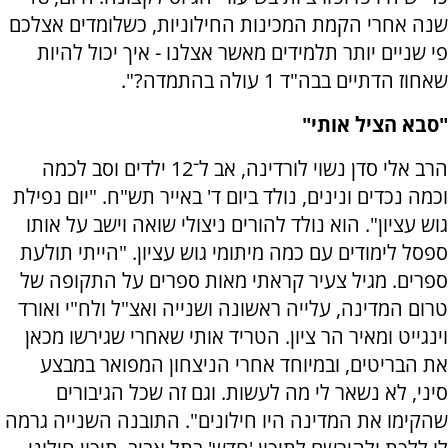
שנה אחרי הקמת המכינות החילוניות, כשלומדים אצלכם
פי שניים יותר תלמידים מאשר אצלנו - איך יכול להיות
שאחוז הדתיים בבה"ד 1 עולה בהתמדה?".
"סבא הציל אותי"
הרב אלי סדן נשוי לורדינה, אב ל־12 ילדים וסב לכמה
וכמה נכדים ונינים, נולד ביום ד' באייר תש"ח. "יום נפילת
גוש עציון". הוא נולד להורים ניצולי שואה וישב על אותו
ספסל לימודים עם כמה מיתומי גוש עציון. "הייתי תולעת
ספרים. מגיל צעיר קראתי מאות ספרים על התקופה של
טרום המדינה, עלייה ראשונה ושנייה ואצ"ל ולח"י ואורד
וינגייט ומאיר הר ציון. הטריד אותי שאחרי שגירשו מכאן
את הבריטים, ובמיוחד אחרי הניצחון המפואר במבצע
סיני, לא נשאר לי מה לעשות. וגם זה שכל הגיבורים
שהקימו את המדינה היו חילונים". התובנה השנייה גרמה