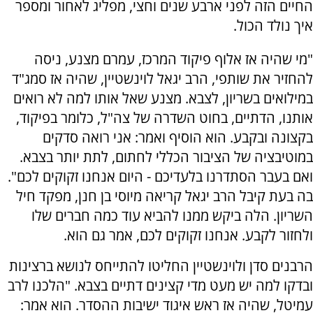
החיים הזה לפני ארבע שנים וחצי, מפליג לאחור ומספר
איך נולד הכול.
"מי שהיה אז אלוף פיקוד המרכז, עמרם מצנע, ניסה
להחזיר את שותפי, הרב יגאל לוינשטיין, שהיה אז סמג"ד
במילואים בשריון, לצבא. מצנע שאל אותו למה לא רואים
אותנו, הדתיים, בחוט השדרה של צה"ל, כלומר בפיקוד,
בקצונה ובקבע. הוא הוסיף ואמר: אני רואה סדקים
במוטיבציה של הציבור הכללי לחתום, לתת יותר בצבא.
ואם בעבר הסתדרנו בלעדיכם - היום אנחנו זקוקים לכם".
בה בעת קיבל הרב יגאל קריאה מיוסי בן חנן, מפקד חיל
השריון. הלה ביקש ממנו להביא עוד כמה חברים שלו
ולחזור לקבע. אנחנו זקוקים לכם, אמר גם הוא.
הרבנים סדן ולוינשטיין החליטו להתייחס לנושא ברצינות
ובדקו למה יש מעט מדי קצינים דתיים בצבא. "הלכנו לרב
עמיטל, שהיה אז ראש איגוד ישיבות ההסדר. הוא אמר: