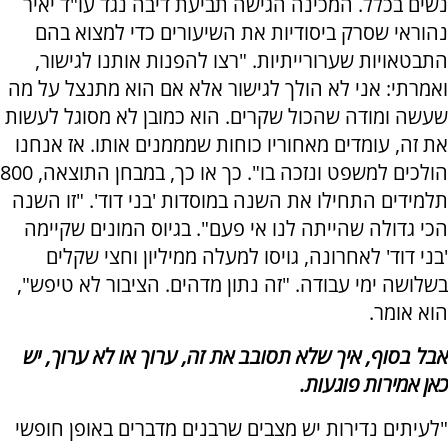
נשים בכלל. המכינה הגישה תביעת דיבה נגד עו"ד יאיר
נהוראי שסרק ביסודיות את השיעורים כדי למצוא בהם
התבטאויות שערורייתיות. "רצו להפנות אותנו לגישור,
ואמרתי: אני לא הולך לגישור אלא אם הוא מתנצל על מה
שעשה ומודה שהכול שקרים. הוא כמובן לא מסוגל לעשות
את זה, עומדים מאחוריו כוחות שמממנים אותו. אז אנחנו
הולכים למשפט ונזכה בו". כך או כך, במבחן התוצאה, 800
תלמידים התחילו את השנה במוסדות 'בני דוד'. "זו השנה
הכי גדולה שהייתה לנו אי פעם". בגיוס המונים שקיימה
'בני דוד' לאחרונה, גויסו למעלה ממיליון וחצי שקלים
בשלושה ימי עבודה. "זה נתון מדהים. הציבור לא טיפש",
הוא אומר.
אבל בסוף, איך שלא תסובב את זה, ערוך או לא ערוך, יש
כאן אמירות פוגעות.
"לעיתים נדירות יש מצבים שרבנים מדברים באופן חופשי