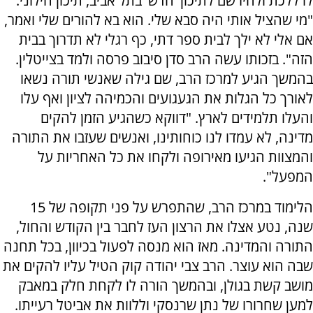
לו ללכת ולהירשם לתיכון 'חדש' בתל אביב, תיכון חילוני.
"מי שהציל אותי היה סבא שלי. הוא בא להורים שלי ואמר,
אם אלי לא ילך לבית ספר דתי, כף רגלי לא תדרוך בבית
הזה". בזכותו עשה הרב סדן סיבוב פרסה ולמד בצייטלין.
בהמשך הגיע למרכז הרב, שם גילה שאנשי תורה נשאו
לאורך כל הגלות את הגעגועים והכמיהה לציון ואף עלו
והעלו תלמידים לארץ. "דווקא כשהגיע הזמן להקים
מדינה, לא עמדו לנו כוחותינו, ואנשים שעזבו את התורה
והמצוות הגיעו מאירופה ולקחו את כל האחריות על
המפעל".
הלימוד במרכז הרב, שהתפרש על פני תקופה של 15
שנה, נטע אצלו את הרצון העז לחבר בין הקודש והחול,
התורה והמדינה. מאז הוא מנסה לפעול בכיוון, בכל תחנה
שבה הוא עוצר. הרב צבי יהודה קוק הטיל עליו להקים את
מושב קשת בגולן, ובהמשך הורה לו לקחת חלק במאבק
למען שחרורו של נתן שרנסקי וללוות את אביטל רעייתו.