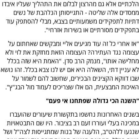
הלכתיים אלא גם מהרצון לבלום את התהליך שעליו איבדו
ממסדים אלה שליטה - התגייסותן הנלהבת של נשים
דתיות לתפקידים משמעותיים בצבא, מבלי להסתפק עוד
בתפקידים מסורתיים או בשירות אזרחי".
"אז אחרי כל זה עוד מגיעים אליי ומבקשים שאחתום על
עצומה נגד העתירה? העצומה הזאת מחזקת את לוי ולא
מחלישה אותו", מנמק הרב סדן. "האמת היא שזה בכלל
לא עניין דתי, השאלה היא אם יש לנו צבא בכלל. זהו נושא
שבו דווקא הקצינים הבכירים, שחשוב להם לשמור על
האיכות המבצעית, הם אלו שצריכים לעמוד מול הבג"ץ".
"השנה הכי גדולה שפתחנו אי פעם"
בשנים האחרונות נחשפו בתקשורת שיעורים שהועברו
במכינה בעלי ועוררו זעם רב בציבור. היו שם התבטאויות
שנגעו ללהט"ב, הלעגה של בנות שמתגייסות לצה"ל ושל