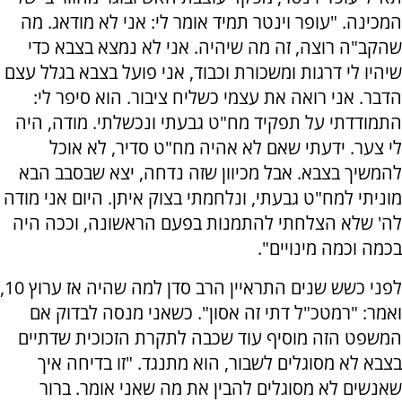
המכינה. "עופר וינטר תמיד אומר לי: אני לא מודאג. מה
שהקב"ה רוצה, זה מה שיהיה. אני לא נמצא בצבא כדי
שיהיו לי דרגות ומשכורת וכבוד, אני פועל בצבא בגלל עצם
הדבר. אני רואה את עצמי כשליח ציבור. הוא סיפר לי:
התמודדתי על תפקיד מח"ט גבעתי ונכשלתי. מודה, היה
לי צער. ידעתי שאם לא אהיה מח"ט סדיר, לא אוכל
להמשיך בצבא. אבל מכיוון שזה נדחה, יצא שבסבב הבא
מוניתי למח"ט גבעתי, ונלחמתי בצוק איתן. היום אני מודה
לה' שלא הצלחתי להתמנות בפעם הראשונה, וככה היה
בכמה וכמה מינויים".
לפני כשש שנים התראיין הרב סדן למה שהיה אז ערוץ 10,
ואמר: "רמטכ"ל דתי זה אסון". כשאני מנסה לבדוק אם
המשפט הזה מוסיף עוד שכבה לתקרת הזכוכית שדתיים
בצבא לא מסוגלים לשבור, הוא מתנגד. "זו בדיחה איך
שאנשים לא מסוגלים להבין את מה שאני אומר. ברור