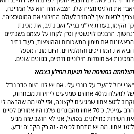
אמרתי לרב יגאל: אם הצבא יהפוך לפלנגה של דתיים, הוא
יאבד את הלגיטימציה שלו. הצבא הזה הוא של המדינה,
וצריך לראות איך להחזיר לעולם החילוני את המוטיבציה".
כך הקימו, בעזרת אל"מ במיל' זאב נתיב, את מכינת
'נחשון'. הרבנים לוינשטיין וסדן לקחו על עצמם בשנתיים
הראשונות את מימון המשכורות וההוצאות, בעוד נתיב
הביא את המדריכים והתלמידים. היום מונה מפעל
המכינות 54 מוסדות חילוניים ודתיים, בגוונים שונים.
הצלחתם במשימה של מניעת החילון בצבא?
"אני יכול להעיד על בוגרי עלי. אם יש לנו היום סדר גודל
של למעלה מ־40 אחוזים שמגיעים ליחידות מובחרות,
וקרוב ל־50 אחוז שמגיעים לקצונה, אזי לפי מה שהראה לי
הרב עמיטל, כ־70 אחוז מהבוגרים שלנו היו אמורים לסיים
את השירות כחילונים. בפועל, אני לא חושב שזה מגיע
ל־10 אחוז. מה יש מתחת לכיפה - זה רק הקב"ה יודע.