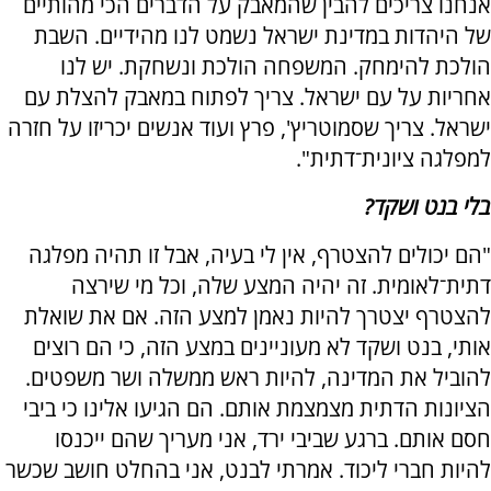
אנחנו צריכים להבין שהמאבק על הדברים הכי מהותיים
של היהדות במדינת ישראל נשמט לנו מהידיים. השבת
הולכת להימחק. המשפחה הולכת ונשחקת. יש לנו
אחריות על עם ישראל. צריך לפתוח במאבק להצלת עם
ישראל. צריך שסמוטריץ', פרץ ועוד אנשים יכריזו על חזרה
למפלגה ציונית־דתית".
בלי בנט ושקד?
"הם יכולים להצטרף, אין לי בעיה, אבל זו תהיה מפלגה
דתית־לאומית. זה יהיה המצע שלה, וכל מי שירצה
להצטרף יצטרך להיות נאמן למצע הזה. אם את שואלת
אותי, בנט ושקד לא מעוניינים במצע הזה, כי הם רוצים
להוביל את המדינה, להיות ראש ממשלה ושר משפטים.
הציונות הדתית מצמצמת אותם. הם הגיעו אלינו כי ביבי
חסם אותם. ברגע שביבי ירד, אני מעריך שהם ייכנסו
להיות חברי ליכוד. אמרתי לבנט, אני בהחלט חושב שכשר