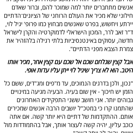
אנשים מתחברים יותר למה שמוכר להם, וברור שאדם
חילוני שלא מכיר את העולם הרוחני של הציונים־הדתיים
יירתע ויחשוש, בפרט שאנשים מבחוץ כמו פרופ' יגיל לוי,
ד"ר זאב לרר, המכון הישראלי לדמוקרטיה והקרן לישראל
חדשה, עסוקים באינטנסיביות בלתי רגילה בלהזהיר את
צמרת הצבא מפני הדתיים".
אבל קצין שנלחם שכם אל שכם עם קצין אחר, מכיר אותו
היטב. הוא לא צריך שיגיל לוי ייתן עליו עדות אופי.
"נכון, ולכן בדרגים הנמוכים, עד מ"פים ומג"דים, ששם כל
הזמן יש חיכוך - אין שום בעיה. הבעיה מגיעה במינויים
גבוהים יותר. אני חושב ששני התפקידים האחרונים
שהתמנו קרו כי במטכ"ל יושבים הרבה אנשים שמכירים
אותם. ההתקדמות של דתיים היא יותר קשה. אם אתה
כוכב עליון, יהיה קשה לעצור אותך, אבל בהתמודדות מול