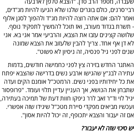
שעברה, מספר הרב סדן. "הצבא טלפן לארבעה
רבי־סרנים, כולם בוגרים שלנו שלא הגיעו להיות מג"דים,
ואמר להם: אם אתה רוצה להיות מג"ד ולהפוך לסגן אלוף
- תשרת בגדוד מעורב, ואז תוכל להמשיך לתפקיד נוסף.
שלושה קצינים עזבו את הצבא, והרביעי אמר אני בא. אני
לא דן אף אחד. צריך להבין שלעזוב את הצבא שמונה
שנים לפני גיל פנסיה, זה ניסיון לא פשוט".
האתגר החדש בזירה צץ לפני כחמישה חודשים, בדמות
עתירה לבג"ץ שהגישו ארבע נשים בדרישה שהצבא יפתח
את כל יחידותיו בפני נשים. הרמטכ"ל אומנם הקים ועדה
שתבחן את הנושא, אך העניין עדיין תלוי ועומד. "פרופסור
יגיל לוי וד"ר זאב לרר ניפקו חוות דעת של תמיכה בעתירה,
ועכשיו מביאים מפקדי סיירת מטכ"ל שיגידו שזה אפשרי.
אם זה יעבור והצבא יתכופף, זה יכול להיות אסון".
יש סיכוי שזה לא יעבור?