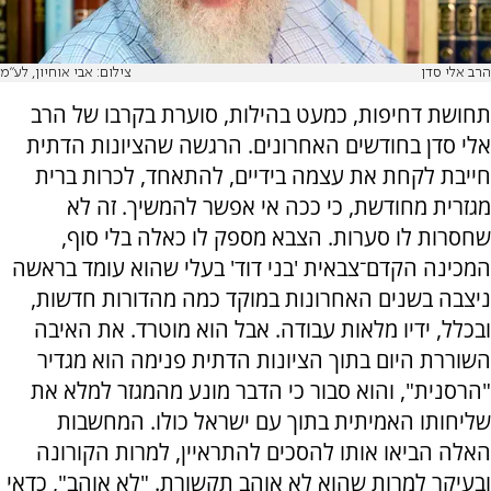
הרב אלי סדן
צילום: אבי אוחיון, לע״מ
תחושת דחיפות, כמעט בהילות, סוערת בקרבו של הרב
אלי סדן בחודשים האחרונים. הרגשה שהציונות הדתית
חייבת לקחת את עצמה בידיים, להתאחד, לכרות ברית
מגזרית מחודשת, כי ככה אי אפשר להמשיך. זה לא
שחסרות לו סערות. הצבא מספק לו כאלה בלי סוף,
המכינה הקדם־צבאית 'בני דוד' בעלי שהוא עומד בראשה
ניצבה בשנים האחרונות במוקד כמה מהדורות חדשות,
ובכלל, ידיו מלאות עבודה. אבל הוא מוטרד. את האיבה
השוררת היום בתוך הציונות הדתית פנימה הוא מגדיר
"הרסנית", והוא סבור כי הדבר מונע מהמגזר למלא את
שליחותו האמיתית בתוך עם ישראל כולו. המחשבות
האלה הביאו אותו להסכים להתראיין, למרות הקורונה
ובעיקר למרות שהוא לא אוהב תקשורת. "לא אוהב", כדאי