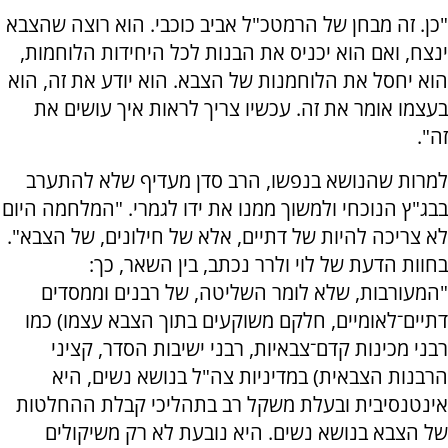
"כן. זה מבחן של הרמטכ"ל אביב כוכבי. הוא רוצה שהצבא
ינצח, ואם הוא יכניס את הבנות לכל היחידות הלוחמות,
הוא יחסל את הלוחמנות של הצבא. הוא יודע את זה, הוא
בעצמו אומר את זה. עכשיו צריך לראות איך עושים את
זה".
למרות שהנושא בנפשו, הרב סדן מעדיף שלא להתערב
בבג"ץ הנוכחי ולמשוך ממנו את ידו לגמרי. "המלחמה היום
לא צריכה להיות של דתיים, אלא של חילונים, של הצבא".
בחוות הדעת של לוי ולרר נכתב, בין השאר, כך:
"המעורבות, שלא לומר השליטה, של רבנים וממסדים
דתיים־לאומיים, חלקם משוקעים בתוך הצבא עצמו
)
כמו
רבני מכינות קדם־צבאיות, רבני ישיבות הסדר, קציני
הרבנות הצבאית) במדיניות צה"ל בנושא נשים, היא
אינטנסיבית ובעלת משקל רב בתהליכי קבלת ההחלטות
של הצבא בנושא נשים. היא נובעת לא רק משיקולים