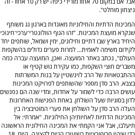
אבל אם במקום 70 אחוז מורידי כיפה יש רק 10 אחוז - זה
ניצחון מוחלט".
המכינות הדתיות והחילוניות מאוגדות בארגון גג משותף
שנקרא מועצת המכינות. "זהו הגוף הוולונטרי־ערכי־חינוכי
היחיד בארץ שבו דתיים וחילונים, ימין ושמאל, שותפים יחד
לקידום משימה לאומית... למרות פערים גדולים בהשקפות
העולם", נכתב באתר המועצה. ואכן, המועצה עברה כמה
משברים חוצי השקפות, כמו עקירת גוש קטיף או
ההתבטאויות של הרב לוינשטיין על בנות המשרתות
בצבא. הרב סדן מספר שהשותפים לפרויקט המכינות
עושים הרבה כדי לשמור על אחדות, ומדי שנה הם נפגשים
לדון בסוגיות שעל השולחן. באחת הפגישות האחרונות
העלה הרב סדן על השולחן את פערי המוטיבציה בין
המכינות הדתיות לאחיותיהן החילוניות. "אמרתי: אל
תיעלבו, אבל אני הקמתי את המכינה החילונית הראשונה
כדי שיהיו פרופורציות בשיעורי הגיוס לקצונה. היום, 18