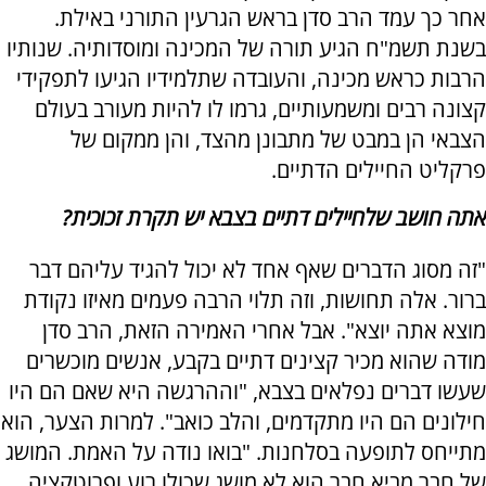
אחר כך עמד הרב סדן בראש הגרעין התורני באילת.
בשנת תשמ"ח הגיע תורה של המכינה ומוסדותיה. שנותיו
הרבות כראש מכינה, והעובדה שתלמידיו הגיעו לתפקידי
קצונה רבים ומשמעותיים, גרמו לו להיות מעורב בעולם
הצבאי הן במבט של מתבונן מהצד, והן ממקום של
פרקליט החיילים הדתיים.
אתה חושב שלחיילים דתיים בצבא יש תקרת זכוכית?
"זה מסוג הדברים שאף אחד לא יכול להגיד עליהם דבר
ברור. אלה תחושות, וזה תלוי הרבה פעמים מאיזו נקודת
מוצא אתה יוצא". אבל אחרי האמירה הזאת, הרב סדן
מודה שהוא מכיר קצינים דתיים בקבע, אנשים מוכשרים
שעשו דברים נפלאים בצבא, "וההרגשה היא שאם הם היו
חילונים הם היו מתקדמים, והלב כואב". למרות הצער, הוא
מתייחס לתופעה בסלחנות. "בואו נודה על האמת. המושג
של חבר מביא חבר הוא לא מושג שכולו רוע ופרוטקציה.