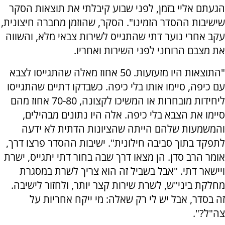
הגעתם אליי בזמן, לפני שבוע קיבלתי את תוצאות הסקר
שישיבות ההסדר הזמינו". הסקר, שהוזמן מחברה חיצונית,
עקב אחרי נוער דתי שהתגייס לשירות צבאי מלא, והשווה
את מצבם הרוחני לפני השירות ואחריו.
"התוצאות היו מזעזעות. 50 אחוז מאלה שהתגייסו לצבא
עם כיפה, סיימו אותו בלי כיפה. כשבדקו דתיים שהתגייסו
ליחידות מובחרות או המשיכו לקצונה, 70-­80 אחוז מהם
סיימו את הצבא בלי כיפה. אלה היו נתונים מבהילים,
והמשמעות שלהם הייתה שהציונות הדתית לא ידעה
לתפקד בתוך סביבה חילונית". ישיבות ההסדר פרצו דרך,
אומר הרב סדן. הן מצאו דרך שבה בחור דתי יתגייס, ישרת
ויישאר דתי. "אבל בשביל זה הוא צריך לשרת במסגרת
מחלקת ביני"ש, לשרת שירות קצר יותר, ולחזור לישיבה.
זה בסדר, אבל יש לי רק שאלה: מי ייקח אחריות על
צה"ל?".