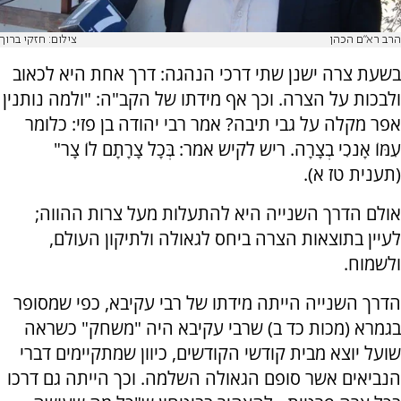
הרב רא"ם הכהן
צילום: חזקי ברוך
בשעת צרה ישנן שתי דרכי הנהגה: דרך אחת היא לכאוב
ולבכות על הצרה. וכך אף מידתו של הקב"ה: "ולמה נותנין
אפר מקלה על גבי תיבה? אמר רבי יהודה בן פזי: כלומר
עִמּוֹ אָנֹכִי בְצָרָה. ריש לקיש אמר: בְּכָל צָרָתָם לוֹ צָר"
(תענית טז א).
אולם הדרך השנייה היא להתעלות מעל צרות ההווה;
לעיין בתוצאות הצרה ביחס לגאולה ולתיקון העולם,
ולשמוח.
הדרך השנייה הייתה מידתו של רבי עקיבא, כפי שמסופר
בגמרא (מכות כד ב) שרבי עקיבא היה "משחק" כשראה
שועל יוצא מבית קודשי הקודשים, כיוון שמתקיימים דברי
הנביאים אשר סופם הגאולה השלמה. וכך הייתה גם דרכו