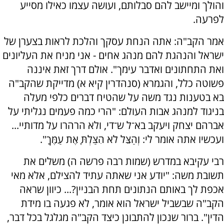
והולך ומיישב להם סבלותם, ועושה עצמו כאילו מסייע
לפרעה.
אמר הקב"ה: אתה הנחת עסקך והלכת לראות בצערן של
ישראל והנהגת להם מנהג אחים - אני מניח את העליונים
ואת התחתונים ואדבר עימך". אולם דרך זאת איננה
פשוטה כלל, והגמרא (סנהדרין קיא א) מדייקת שהקב"ה
בא בטענות נגד משה על שהטיח דברים כלפי מעלה
בניגוד למנהג אבות העולם: "הרי כמה פעמים נגליתי על
אברהם יצחק ויעקב בא־ל ש־די, ולא הרהרו על מדותיי...
ועכשיו אתה אומר לי: וְהַצֵּל לֹא הִצַּלְתָּ אֶת עַמֶּךָ".
רבי עקיבא במדרש (שמות רבה פרשה ה) משלים את
תשובת משה: "יודע אני שאתה עתיד להצילם, אלא מאי
אכפת לך באותם הנתונים תחת הבניין?... כיוון שראה
הקב"ה שבשביל ישראל הוא אומר, לא פגעה בו מידת
הדין". ברור שנכון להתבונן כיצד הקב"ה מגלגל בכל דבר,