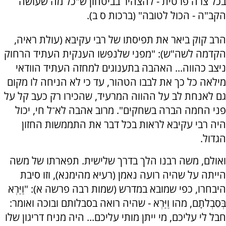
בכל צרה פרטית - להצהיר בביטחון ש"כל מה שעושה
הקב"ה - הכול לטובה" (ברכות ס ב).
הרב קוק ביאר את תפיסתו של רבי עקיבא (עולת ראיה,
הקדמה לשה"ש): "מפני שלנפשו הענקית העתיד הרחוק
ניצב כהווה... האהבה בתענוגים למחזה העתיד הוודאי
מילאה כל כך את לבבו הטהור, עד כי לא הניחה לו מקום
גם לאנחת לב על ההווה המרעיד, שהכירו רק כעב קל על
פני החמה הברה בשחקים". מרוב אהבה לא־ל חי, יכול
היה רבי עקיבא לראות בכל דבר את התממשות החזון
הגדול.
ואולם, משה רבנו הלך בדרך שלישית. תפארתו של משה
הייתה על שהיה רועה נאמן (רעיא מהימנא), וזו סיבת
היבחרו, כפי שמובא במדרש (שמות רבה פרשה א): "וַיַּרְא
בְּסִבְלֹתָם, מהו וַיַּרְא - שהיה רואה בסבלותם ובוכה ואומר:
חבל לי עליכם, מי ייתן מותי עליכם... היה מניח דריגון שלו