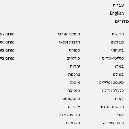
עברית
English
מדורים
חדשות
העולם הערבי
פורום צע
מבזקים
תרבות ופנאי
פורום נשו
ביטחוני
ספורט
פורום בי
פוליטי-מדיני
פורומים
פורום בי
בארץ
יהדות
בעולם
צרכנות
משפט ופלילים
אופנה
כלכלה ונדל"ן
מוסיקה
דעות
פיוטקאסט
חדשות המגזר
ילדודס
אוכל
מודעות אבל
כיפה שחורה
מזג אוויר