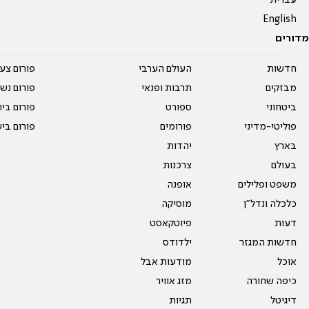
עברית
English
מדורים
חדשות
העולם הערבי
פורום צע
מבזקים
תרבות ופנאי
פורום נשו
ביטחוני
ספורט
פורום בי
פוליטי-מדיני
פורומים
פורום בי
בארץ
יהדות
בעולם
צרכנות
משפט ופלילים
אופנה
כלכלה ונדל"ן
מוסיקה
דעות
פיוטקאסט
חדשות המגזר
ילדודס
אוכל
מודעות אבל
כיפה שחורה
מזג אוויר
דיגיטל
תגיות