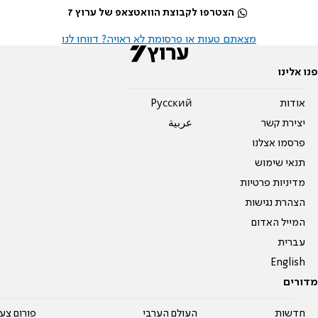
הצטרפו לקבוצת הוואטצאפ של ערוץ 7
מצאתם טעות או פרסומת לא ראויה? דווחו לנו
פנו אלינו
אודות
Pусский
יצירת קשר
عربية
פרסמו אצלנו
תנאי שימוש
מדיניות פרטיות
הצהרת נגישות
המייל האדום
עברית
English
מדורים
חדשות
העולם הערבי
פורום צע