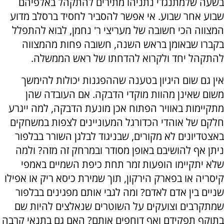
בשעה שלמתנגדי נתניהו מתירים להתקהל באלפיהם
שבוע אחר שבוע. אי אפשר להסביר לחסיד ברסלב מדוע
המצווה הכי חשובה של מעריצי ר' נחמן, לבוא להתפלל
בקברו שבאומן בראש השנה, חשובה פחות מהמצווה
להתקהל יחד ולקרוא להדחתו של ראש הממשלה.
אין גם שום היגיון בטענה שההפגנות יכולות להימשך
משום שאינן מהוות מוקדי הדבקה. אם העובדה שהן
מתקיימות באוויר הפתוח אכן מונעת הדבקה, למה ייגרע
חלקם של אוהדי הכדורגל המעוניינים לצפות במשחקים
באצטדיונים לא מקורים, שבניגוד לבלגן השורר בבלפור
ניתן אף להושיבם באופן מסודר ובמרחק זה מזה? ולמה
שלא יתקיימו הופעות זמר תחת כיפת השמיים באמפי
קיסריה או בפארק הירקון, תוך שמירת כיסא ריק או אפילו
שניים בין אדם לאדם? ומה לגבי אותם מפגינים בבלפור
שמתקרבים וצועקים על השוטרים שנאלצים להיות שם
בתוקף תפקידם ואף דוחפים אותם? האם גם בתנאי קרבה