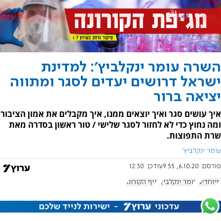
השרה עומר ינקלביץ': למדינת
ישראל דרושים יעדים לסגר ומתווה
יציאה ברור
איך עושים סגר ואיך יוצאים ממנו, איך מקבלים את אמון הציבור
ומה נחוץ כדי לא לחזור לסגר שלישי / טור ראשון בסדרה מאת
שרת התפוצות.
עומר ינקלביץ'
פורסם:
6.10.20, 9:55
עודכן:
12:30
מיוחדים
עומר ינקלביץ'
נגיף הקורונה