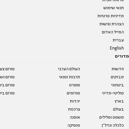
פרסמו אצלנו
תנאי שימוש
מדיניות פרטיות
הצהרת נגישות
המייל האדום
עברית
English
מדורים
חדשות
העולם הערבי
פורום צע
מבזקים
תרבות ופנאי
פורום נשו
ביטחוני
ספורט
פורום בי
פוליטי-מדיני
פורומים
פורום בי
בארץ
יהדות
בעולם
צרכנות
משפט ופלילים
אופנה
כלכלה ונדל"ן
מוסיקה