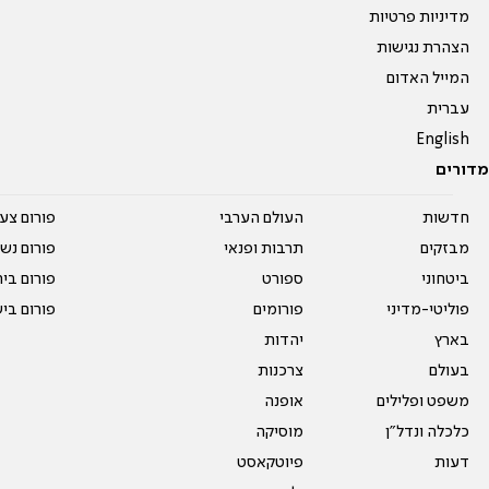
מדיניות פרטיות
הצהרת נגישות
המייל האדום
עברית
English
מדורים
חדשות
העולם הערבי
פורום צע
מבזקים
תרבות ופנאי
פורום נשו
ביטחוני
ספורט
פורום בי
פוליטי-מדיני
פורומים
פורום בי
בארץ
יהדות
בעולם
צרכנות
משפט ופלילים
אופנה
כלכלה ונדל"ן
מוסיקה
דעות
פיוטקאסט