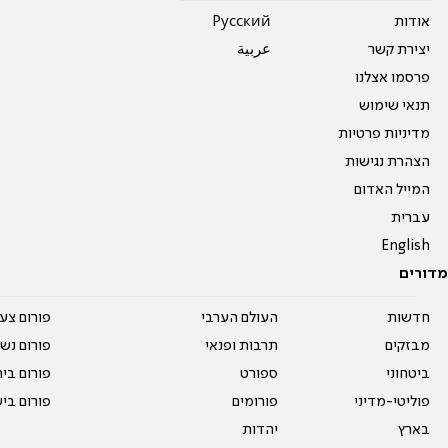
אודות
Pусский
יצירת קשר
عربية
פרסמו אצלנו
תנאי שימוש
מדיניות פרטיות
הצהרת נגישות
המייל האדום
עברית
English
מדורים
חדשות
העולם הערבי
פורום צע
מבזקים
תרבות ופנאי
פורום נשו
ביטחוני
ספורט
פורום בי
פוליטי-מדיני
פורומים
פורום בי
בארץ
יהדות