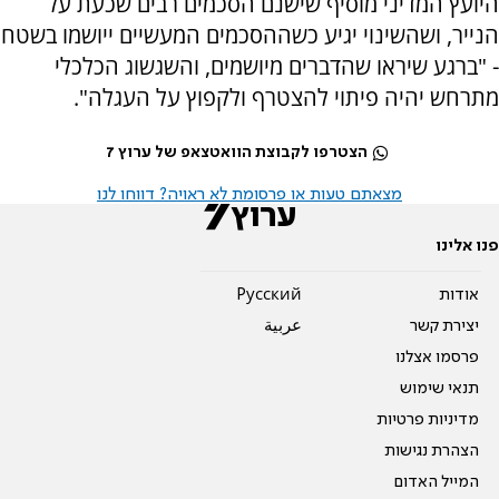
היועץ המדיני מוסיף שישנם הסכמים רבים שכעת על
הנייר, ושהשינוי יגיע כשההסכמים המעשיים ייושמו בשטח
- "ברגע שיראו שהדברים מיושמים, והשגשוג הכלכלי
מתרחש יהיה פיתוי להצטרף ולקפוץ על העגלה".
הצטרפו לקבוצת הוואטצאפ של ערוץ 7
מצאתם טעות או פרסומת לא ראויה? דווחו לנו
פנו אלינו
אודות
Pусский
יצירת קשר
عربية
פרסמו אצלנו
תנאי שימוש
מדיניות פרטיות
הצהרת נגישות
המייל האדום