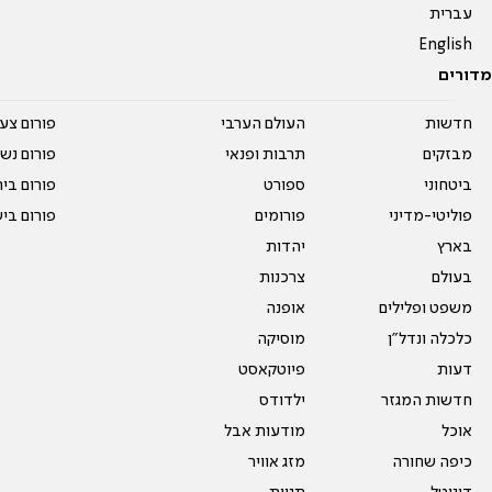
עברית
English
מדורים
חדשות
העולם הערבי
פורום צע
מבזקים
תרבות ופנאי
פורום נשו
ביטחוני
ספורט
פורום בי
פוליטי-מדיני
פורומים
פורום בי
בארץ
יהדות
בעולם
צרכנות
משפט ופלילים
אופנה
כלכלה ונדל"ן
מוסיקה
דעות
פיוטקאסט
חדשות המגזר
ילדודס
אוכל
מודעות אבל
כיפה שחורה
מזג אוויר