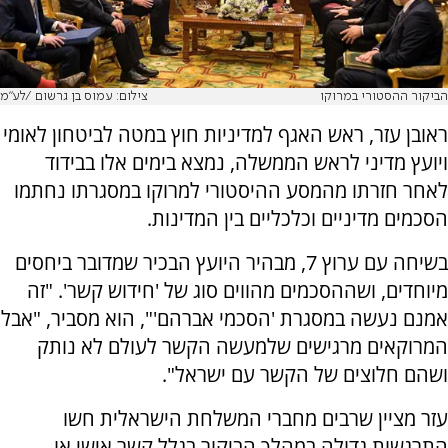
הביקור ההסטורי במרוקו
צילום: עמוס בן גרשום /לע"מ
ראובן עזר, ראש האגף למדיניות חוץ במטה לביטחון לאומי
ויועץ מדיני לראש הממשלה, נמצא בימים אלו בבידוד
לאחר חזרתו מהמסע ההיסטורי למרוקו במסגרתו נחתמו
הסכמים מדיניים וכלכליים בין המדינות.
בשיחה עם ערוץ 7, מבהיר היועץ הבכיר שמדובר ביחסים
מיוחדים, ושההסכמים מהווים סוג של 'חידוש קשר'. "זה
אמנם נעשה במסגרת 'הסכמי אברהם'", הוא מסביר, "אבל
המרוקאים מרגישים שלמעשה הקשר לעולם לא נותק
ושהם חלוצים של הקשר עם ישראל".
עזר מציין שרבים מחברי המשלחת הישראלית חשו
התרגשות גדולה במהלך הביקור בגלל קשר אישי או