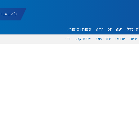
כ"ה באב תשפ"ו |
 ונדל"ן
דעות
אוכל
יהדות
הפקות וסיקורים
ספורט
פורומים
אתר ישיבה
יצירת קשר
עוד