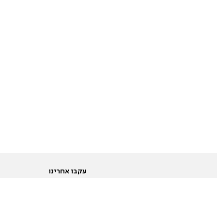
עקבו אחרינו
ות
טוויטר
ם הריון ולידה
פייסבוק