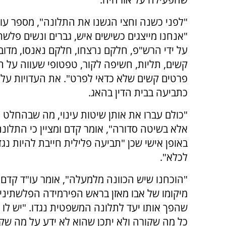
"לפני כשנה וחצי הגשנו את התלונה", מספר עו"
"אנחנו מייצגים כשישים איש, גברים ונשים פלשת
על ידי הרש"פ, חלקם נרצחו, חלקם נאנסו, מדובר
קשים, תליות, חשיפה לקור, טפטופי שעווה על הג
פרטים קשים שלא כדאי לפרט". את העדויות על 
כתביעה בבית הדין בהאג.
"כולם עברו את אותן שיטות עינוי, מה שבהחלט
אלא בשיטה סדורה", אומר קדם ומציין כי התלונה 
באופן אישי שכן "תביעה פלילית חייבת להיות נג
לכלא".
"הוכחנו שיש הכוונה מלמעלה", אומר עו"ד קדם 
מיקומו של אבו מאזן בראש הפירמידה הפלשתינית
שהפך אותו יעד לתלונה המשפטית נגדו. "יש לו 
כל מה שקורה ולא יתכן שהוא לא ידע על מה שקו