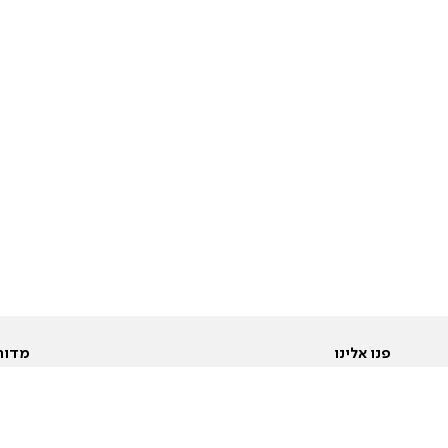
פנו אלינו
מדור
אודות
Pусский
חד
יצירת קשר
عربية
מב