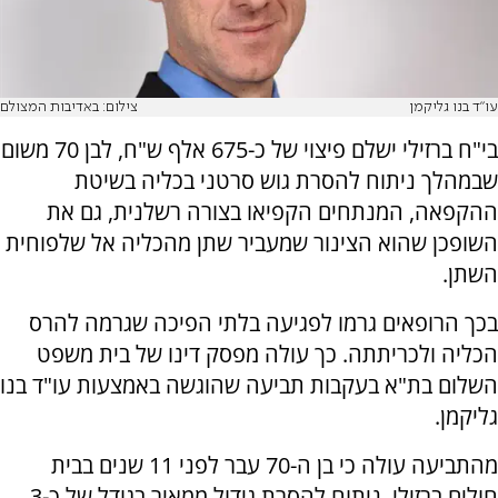
עו"ד בנו גליקמן
צילום: באדיבות המצולם
בי"ח ברזילי ישלם פיצוי של כ-675 אלף ש"ח, לבן 70 משום
שבמהלך ניתוח להסרת גוש סרטני בכליה בשיטת
ההקפאה, המנתחים הקפיאו בצורה רשלנית, גם את
השופכן שהוא הצינור שמעביר שתן מהכליה אל שלפוחית
השתן.
בכך הרופאים גרמו לפגיעה בלתי הפיכה שגרמה להרס
הכליה ולכריתתה. כך עולה מפסק דינו של בית משפט
השלום בת"א בעקבות תביעה שהוגשה באמצעות עו"ד בנו
גליקמן.
מהתביעה עולה כי בן ה-70 עבר לפני 11 שנים בבית
חולים ברזילי, ניתוח להסרת גידול ממאיר בגודל של כ-3