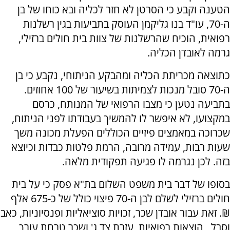
הטענה וקבע כי הסרטן לא חזר לכליה ובא כוחו של בן
ה-70, עו"ד בנו גליקמן העוסק בתביעות בגין רשלנות
רפואית, הוכיח שהרשלנות של צוות בית חולים ברזילי,
גרמה לאובדן הכליה.
כתוצאה מכריתת הכליה ומהבקע הניתוחי, נקבע כי בן
ה-70 סובל מנכות לצמיתות בשיעור של 100 אחוזים.
בתביעה נטען כי מצבו הרפואי של המנותח, כרסם
במקצועו, לא איפשר לו להמשיך בעבודתו לפני הניתוח,
שכרוכה במאמצים פיזיים הכוללים הפעלת מכונה משך
שעות רבות, עמידה מרובה, הרמת פלטות כבדות וכיוצא
בזה. לכן נגרמה לו פגיעה תפקודית מלאה.
בסופו של דבר בית משפט השלום בת"א פסק כי על בית
חולים ברזילי לשלם לבן ה-70 פיצוי כולל של כ-675 אלף
₪. זאת עבור אובדן שכר, זכויות סוציאליות ופנסיוניות, כאב
וסבל , הוצאות רפואיות, עזרת צד ג' ושכר טרחת עורך