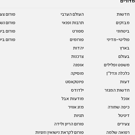
מדורים
חדשות
העולם הערבי
פורום צע
מבזקים
תרבות ופנאי
פורום נשו
ביטחוני
ספורט
פורום בי
פוליטי-מדיני
פורומים
פורום בי
בארץ
יהדות
בעולם
צרכנות
משפט ופלילים
אופנה
כלכלה ונדל"ן
מוסיקה
דעות
פיוטקאסט
חדשות המגזר
ילדודס
אוכל
מודעות אבל
כיפה שחורה
מזג אוויר
דיגיטל
תגיות
צעירים
פורום הריון ולידה
רפואה שלמה
פורום לקראת נישואין וזוגיות