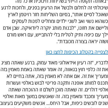
"באותה תקופה הייתי בשליחות חינוכית אז כל מה
שיכולתי זה לחלום ולבשל את הרעיון בפנים, ולחכות לרגע
שאוכל לסיים אותו", בסיום השליחות חזר רויטמן לארץ
כשהוא נשוי ואב לשני ילדים ומחליט לפנות לעסקים
וליישם את חזונו, "לבנות מותג יוקרה ליודאיקה. שבן אדם
ילך עם כיפה ותיק לטלית בלי להתבייש, עם ראש מורם
ושזה יראה בצורה מכובדת".
לצפייה בקטלוג הכיפות
לחצו כאן
לדבריו, "זה רעיון אידאולוגי מאוד עמוק. ברגע שאתה מציג
את זה כלפי חוץ בגאווה, זה אומר שאתה באמת מאמין בזה
ומעריך את זה. אם אתה לא מאמין בזה, אתה בחיים לא
תכנס למותג אופנה ותקנה פריטי לבוש באלפי ועשרות
אלפי דולרים. זה שאתה מוכן לשלם זו ההוכחה שאתה
מעריך ומכבד ומאמין בזה. זה שאנשים במשך מאות ואלפי
שנים לובשים כיפות, אבל היחס... אנשים משקיעים בעיצוב