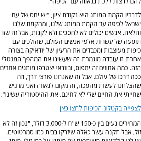
להם לרצות ללכת בגאווה עם הכיפה".
לדבריו הקמת המותג היא נקודת ציון, "יש יחס של עם
ישראל לכיפה עד הקמת המותג שלנו, ומהקמת שלנו
והלאה. אנשים יכולים לא להסכים ולא לקנות, אבל זה שזו
תופעה של עשרות אלפי אנשים העולם, שהולכים עם
כיפות מעוצבות ומכבדים את הרעיון של יודאיקה בצורה
אחרת, זו עובדה מוגמרת. זה שעשינו את המהפך המנטלי
הזה. כמה אחוזים זה יתפוס, ובוודאי יצטרפו מותגים אחרים
ככה דרכו של עולם. אבל זה שאנחנו פורצי דרך, וזה
שהצלחנו לעשות מהפכה, זה מקום לגאווה ואני מרגיש
שחייתי את החיים שלי לא לחינם. את ההיסטוריה עשינו".
לצפייה בקטלוג הכיפות
לחצו כאן
המחירים נעים בין כ-150 ש"ח ל-3,000 דולר, "נכון זה לא
זול, אבל תקנה עשר כאלה שיזרקו בבית כמו סמרטוטים.
יש לנו קולקציות משותפות עם מותגי-על כמו זילי, מותג