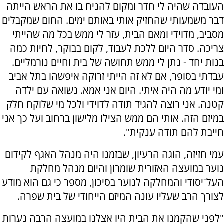
העובדה שהיה לי חדר ומקום להניח בו את הראש הייתה
דבר משמעותי שהחזיק אותי באותם ימים. החום שמקבלים
מסביב, מדוידי ומאם הבית, עזר לי ממש בכל מה שהייתי
צריכה. סדר היום ללכת לעבוד, לקום בבוקר, לחיות כמה
בנות יחד - נתן לי ממש תחושה של בית וחיים נורמליים.
עבדתי בסופר, אם לא זה הייתי זרוקה איפשהו בתל אביב
ומי יודע מה היה איתי. היום אני אמא. נשואה עם ילדה
קטנה. אני רוצה להגיד תודה לדוידי ולכל מי שלוקח חלק
במיזם הזה. אותי הם ממש הצילו מלישון ברחוב ועל כך אני
חייבת להם תודה ענקית".
עמי חזיזה, הוגה הרעיון, שבזמנו היה מנהל האגף לקידום
נוער במועצה האזורית שומרון והיום מנהל מחלקת
העל־יסודי והמחלקה לנוער בסיכון, מספר כי גם הוא מודע
לצורך הרב שעליו עונה המיזם הייחודי של בית שפרה.
"לפני שהקמנו את הבית היו אצלנו במועצה הרבה נערות