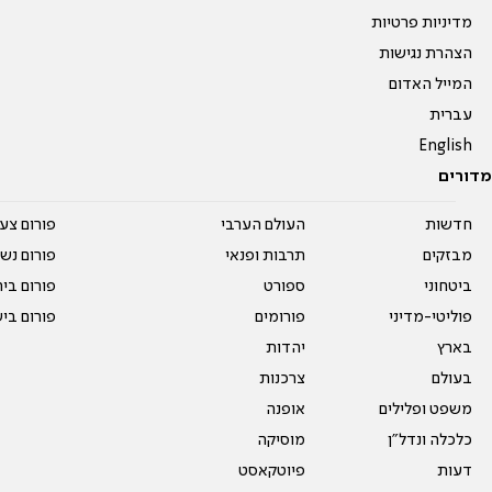
מדיניות פרטיות
הצהרת נגישות
המייל האדום
עברית
English
מדורים
חדשות
העולם הערבי
פורום צע
מבזקים
תרבות ופנאי
פורום נשו
ביטחוני
ספורט
פורום בי
פוליטי-מדיני
פורומים
פורום בי
בארץ
יהדות
בעולם
צרכנות
משפט ופלילים
אופנה
כלכלה ונדל"ן
מוסיקה
דעות
פיוטקאסט