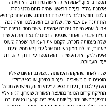
מספר בן ציון. "אמא הייתה אישה מיוחדת. היא הייתה
אלמנת צה"ל, בעלה הראשון שהיה לוחם גולני נהרג
בלבנון חודש בלבד אחרי שהם התחתנו. שנה אחר כך היא
התחתנה עם אבא שלי, שלחם גם הוא בלבנון והיה נכה
צה"ל. אמא הייתה גיבורה אמיתית, אשת חסד ונתינה בכל
רמ"ח איבריה, ואחרי שנפטרה רצינו להנציח את העשייה
שלה בעמותה לזכרה. הקמנו את העמותה 'שפרה פשוט
לאהוב', היו לנו המון רעיונות אבל עדיין לא ממש ידענו
איפה למקד את העשייה", הוא מספר על הדרך להגדרת
יעדי העמותה.
שנה לאחר שהוקמה העמותה נמצא גם המיזם שאליו
מופנים היום משאביה - נערות בסיכון, או כפי שדוידי
מעדיף לכנותן, נערות בסיכוי. "עמי חזיזה, מי שהיה מנהל
מחלקת קידום הנוער במועצה האזורית שומרון, הגיע אליי
והציע לחשוב יחד על יוזמה אפשרית. קבענו פגישה ובה