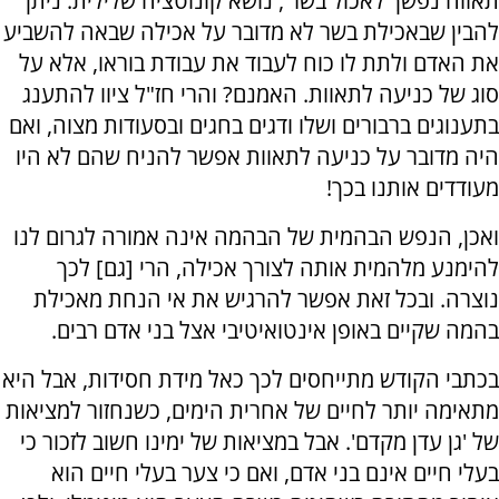
תאווה נפשך לאכול בשר', נושא קונוטציה שלילית. ניתן
להבין שבאכילת בשר לא מדובר על אכילה שבאה להשביע
את האדם ולתת לו כוח לעבוד את עבודת בוראו, אלא על
סוג של כניעה לתאוות. האמנם? והרי חז"ל ציוו להתענג
בתענוגים ברבורים ושלו ודגים בחגים ובסעודות מצוה, ואם
היה מדובר על כניעה לתאוות אפשר להניח שהם לא היו
מעודדים אותנו בכך!
ואכן, הנפש הבהמית של הבהמה אינה אמורה לגרום לנו
להימנע מלהמית אותה לצורך אכילה, הרי [גם] לכך
נוצרה. ובכל זאת אפשר להרגיש את אי הנחת מאכילת
בהמה שקיים באופן אינטואיטיבי אצל בני אדם רבים.
בכתבי הקודש מתייחסים לכך כאל מידת חסידות, אבל היא
מתאימה יותר לחיים של אחרית הימים, כשנחזור למציאות
של 'גן עדן מקדם'. אבל במציאות של ימינו חשוב לזכור כי
בעלי חיים אינם בני אדם, ואם כי צער בעלי חיים הוא