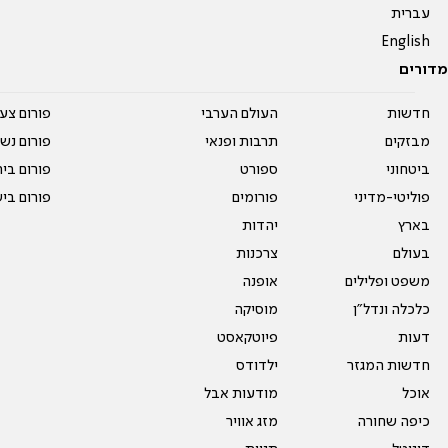
עברית
English
מדורים
חדשות
העולם הערבי
פורום צע
מבזקים
תרבות ופנאי
פורום נשו
ביטחוני
ספורט
פורום בי
פוליטי-מדיני
פורומים
פורום בי
בארץ
יהדות
בעולם
צרכנות
משפט ופלילים
אופנה
כלכלה ונדל"ן
מוסיקה
דעות
פיוטקאסט
חדשות המגזר
ילדודס
אוכל
מודעות אבל
כיפה שחורה
מזג אוויר