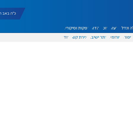
כ"ה באב תשפ"ו |
 ונדל"ן
דעות
אוכל
יהדות
הפקות וסיקורים
ספורט
פורומים
אתר ישיבה
יצירת קשר
עוד