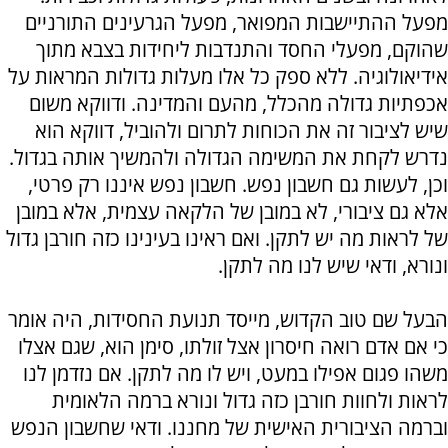
מפעל ההתיישבות המפואר, מפעל הגרעינים התורניים
שהוקם, מפעלי החסד והתנדבות ליחידות בצבא מתוך
אידיאולוגיה. ללא ספק כל אלו מעלות גדולות המראות על
אכפתיות גדולה מהכלל, מהעם והמדינה. ודווקא משום
שיש לציבור זה את הכוחות לתרום ולהוביל, דווקא הוא
נדרש לקחת את המשימה הגדולה ולהמשיך אותה בגדול.
וכן, לעשות גם חשבון נפש. חשבון נפש איננו רק פרטי,
אלא גם ציבורי, לא במובן של הלקאה עצמית, אלא במובן
של לראות מה יש לתקן. ואם ראינו בעינינו כזה חורבן גדול
ונורא, ודאי שיש לנו מה לתקן.
הבעל שם טוב הקדוש, מייסד תנועת החסידות, היה אומר
כי אם אדם רואה חיסרון אצל זולתו, סימן הוא, שגם אצלו
משהו פגום אפילו במעט, ויש לו מה לתקן. אם נזדמן לנו
לראות ולחוות חורבן כזה גדול ונורא ברמה הלאומית
וברמה הציבורית האישית של מחננו. ודאי שחשבון הנפש