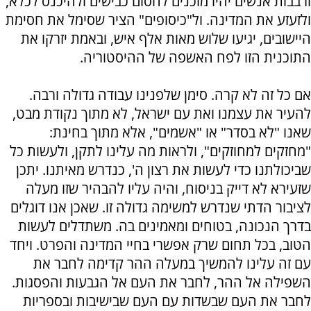
ורבבות אנשים יהיו מוכנים לחסום כבישים ולהיכנס לכלא,
ולזעזע את המדינה. ול"כיסופים" הציר שסימל את חסימת
היישובים, יגיעו שלוש מאות אלף איש, ובאמת יזרקו את
התוכנית הזו לפח האשפה של ההיסטוריה.
אם כל זה לא קרה. סימן שלפנינו עבודה גדולה ורבה.
להעיר את עצמנו ואת עם ישראל, לא מתוך נקודת מבט,
שאנו "לא בסדר" או "אשמים", אלא מתוך בחינת:
"מחזקים למחוזקים", ולראות מה עלינו לתקן, ולעשות כל
שביכולתנו כדי לעשות את רצון ה', כנדרש מאיתנו. יתכן
שזעירא לא דייק בניסוח, והיה עליו להבהיר שזו מעלה
לציבור הדתי שנדרש למשימה גדולה זו. שאכן אנו דוגלים
בדרך הנכונה, בטוחים ומאמינים בה. משתדלים לעשות
הטוב, בכל תחום שרק אפשרי בחיי המדינה והפרט. ויחד
עם זה עלינו להמשיך במעלה ההר קדימה לחבר את
השפילה אל ההר, לחבר את העם אל הגבעות והפסגות.
לחבר את העם שבשדות עם העם שבישיבות ובספריות