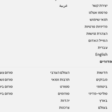
יצירת קשר
عربية
פרסמו אצלנו
תנאי שימוש
מדיניות פרטיות
הצהרת נגישות
המייל האדום
עברית
English
מדורים
חדשות
העולם הערבי
פורום צע
מבזקים
תרבות ופנאי
פורום נשו
ביטחוני
ספורט
פורום בי
פוליטי-מדיני
פורומים
פורום בי
בארץ
יהדות
בעולם
צרכנות