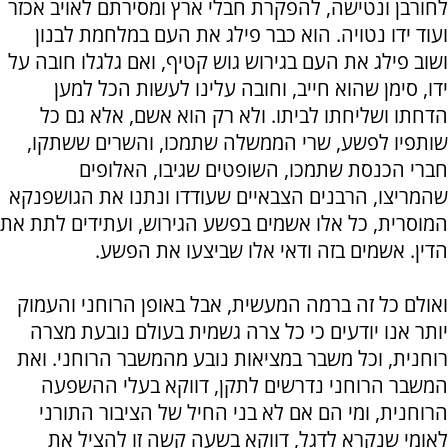
לחורבן ונטישה, להפקרת חבלי ארץ ומסירתם לאויב אכזר
ועוד ידו נטויה. הוא כבר פילג את העם במלחמת לבנון
ושוב פילג את העם בגירוש גוש קטיף, ואם גלגלו חובה על
ידו, סימן שהוא חייב, וחובה עלינו לעשות הכל למען
הדחתו ושליחתו לביתו. ולא רק הוא אשם, אלא גם כל
שותפיו לפשע, שרי הממשלה שתמכו, והשרים ששתקו,
חברי הכנסת שתמכו, השופטים שגיבו, האלופים
שהמריצו, הרבנים הצבאיים שעודדו ונתנו את הגושפנקא
המוסרית, כל אלו אשמים בפשע הגירוש, ועתידים לתת את
הדין. אשמים בזה ודאי אלו שביצעו את הפשע.
ואולם כל זה ברמה המעשית, אבל באופן הרוחני והעמוק
יותר אנו יודעים כי כל צרה גשמית בעולם נובעת מצרה
רוחנית, וכל משבר במציאות נובע מהמשבר הרוחני. ואת
המשבר הרוחני נדרשים לתקן, דווקא בעלי ההשפעה
הרוחנית, ומי הם אם לא בני החיל של הציבור התורני
לאומי שנקרא לדגל, דווקא בשעה קשה זו להציל את