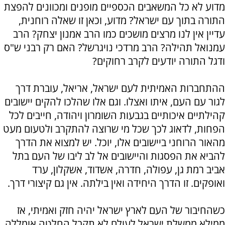
מדוע לא כל המשאבים הכספיים מופנים ומכוונים להפצת
התורה בתוך עם ישראל? מדוע, וכאן זו שאלה רוחנית,
עדיין אין לנו מרצים מושכים כמו הרב אמנון יצחק? הרב
עמנואל תהילה? הרב מרדכי נויגרשל? האם רק רבני ש"ס
ודגל התורה יודעים לקרב רחוקים?
ההתחברות האמיתית לעם ישראל, אריאל, עוברת דרך
לגור עם העם, איתו ואצלו. וגם אלו שהלכו להקים יישובים
קהילתיים איכותיים בגבעות השומרון ויהודה, חייבים לכל
הפחות, לדאוג לכך שכל מי שרוצה להתקרב ולטעום מעט
מהאור הרוחני ביישובים אלו, יוכל. יש למצוא את הדרך
להביא את הפסגות והיישובים אל לב ליבו של העם בתל
אביב רמת גן, עפולה, חדרה, אשדוד, אשקלון, ערד
ואופקים. זו הדרך היחידה ואין בילתה. אין גם קיצורי דרך.
כשהחיבור של העם לארץ ישראל יהיה חזק ואמיתי, אז
ממילא ממשלת ישראל לעולם לא תקבל החלטה אומללה