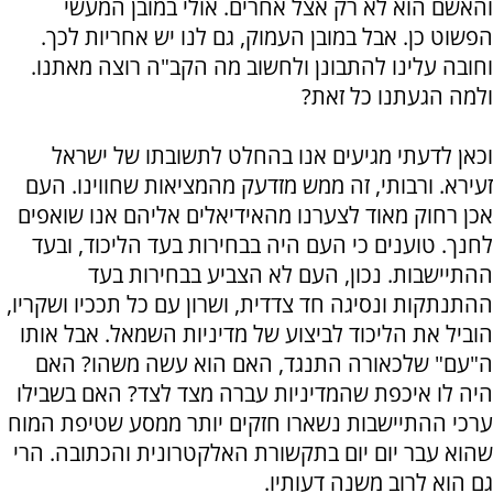
והאשם הוא לא רק אצל אחרים. אולי במובן המעשי
הפשוט כן. אבל במובן העמוק, גם לנו יש אחריות לכך.
וחובה עלינו להתבונן ולחשוב מה הקב"ה רוצה מאתנו.
ולמה הגעתנו כל זאת?
וכאן לדעתי מגיעים אנו בהחלט לתשובתו של ישראל
זעירא. ורבותי, זה ממש מזדעק מהמציאות שחווינו. העם
אכן רחוק מאוד לצערנו מהאידיאלים אליהם אנו שואפים
לחנך. טוענים כי העם היה בבחירות בעד הליכוד, ובעד
ההתיישבות. נכון, העם לא הצביע בבחירות בעד
ההתנתקות ונסיגה חד צדדית, ושרון עם כל תככיו ושקריו,
הוביל את הליכוד לביצוע של מדיניות השמאל. אבל אותו
ה"עם" שלכאורה התנגד, האם הוא עשה משהו? האם
היה לו איכפת שהמדיניות עברה מצד לצד? האם בשבילו
ערכי ההתיישבות נשארו חזקים יותר ממסע שטיפת המוח
שהוא עבר יום יום בתקשורת האלקטרונית והכתובה. הרי
גם הוא לרוב משנה דעותיו.