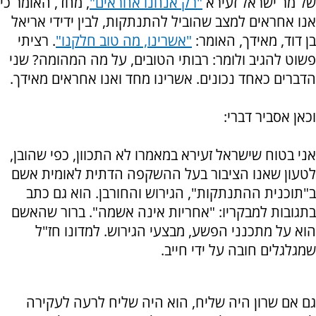
של מר ישראל זעירא
"רק אנחנו אחראים"
, מחד, האומר כי
אנו אחראים למצב שהוביל להתנתקות, לבין ידידי אריאל
בן דוד, מאידך, האומר:
"אשרינו, מה טוב חלקנו"
. רציתי
פשוט להגיב ולומר: רבותי הטובים, על מה המהומה? שני
הדברים כאחד נכונים. אשרינו מחד ואנו אחראים מאידך.
וכאן אסביר דברי:
אני בטוח שישראל זעירא במאמרו לא התכוון, כפי שהובן,
לטעון שאנו הציבור בעל ההשקפה הדתית לאומית אשם
ב"תוכנית ההתנתקות", הגירוש והחורבן. הוא גם כתב
בתגובות למבקריו: "אחריות אינה אשמה". ברור שהאשם
הוא על מתכנני הפשע, מבצעי הגירוש. למדונו חז"ל
שמגלגלים חובה על ידי חייב.
גם אם שרון היה שליח, הוא היה שליח לרעה לעקירה