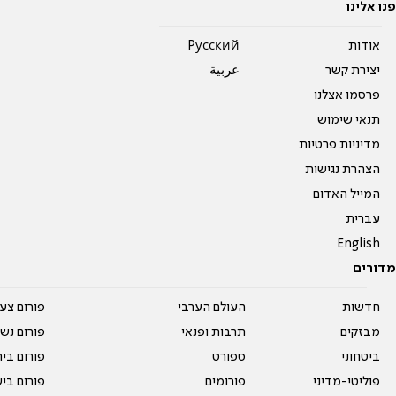
פנו אלינו
אודות
Pусский
יצירת קשר
عربية
פרסמו אצלנו
תנאי שימוש
מדיניות פרטיות
הצהרת נגישות
המייל האדום
עברית
English
מדורים
חדשות
העולם הערבי
פורום צע
מבזקים
תרבות ופנאי
פורום נשו
ביטחוני
ספורט
פורום בי
פוליטי-מדיני
פורומים
פורום בי