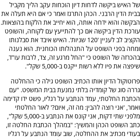
של האיש ביקשה לדחות דיון הוכחות עקב הליך מקביל
בבית הדין הרבני. הכהן התרגז ואמר כי אם היא תעלה את
הבקשה והוא ידחה אותה, הוא יחייב את הלקוח בהוצאות.
עורכת הדין ביקשה אם כך להתייעץ עם לקוחה, והשופט
הקציב לב לעניין '120 שניות'. האיש איבד את סבלנותו
ומחה בפני השופט על התנהלותו הכוחנית. הוא נענה
בהכרזה של השופט כי "החל מרגע זה, צד, לרבות עו"ד,
שיפצה את פיו ללא רשות ייקנס ב-5,000 שקל".
פרוטוקול הדיון אותו הכתיב השופט גילה כי ההחלטה
גררה סוג של קומדיה בלתי נמנעת בבית המשפט. "עם
הכתבת החלטתי, עמד הנתבע על רגליו, פשט ידו קדימה
ואמר, 'אני רוצה להבין: מה זה, איום?' לאור החלטתי
מלפני שתי דקות, אני קונס את הנתבע ב-5,000 שקל",
כתב השופט הכהן והמשיך: "במהלך הכתבת החלטה זו,
בעודי מכתיב את ההחלטה, שוב עומד הנתבע על רגליו