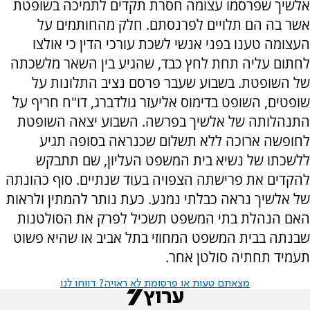
אלשיך שפרסמו עצומה חסרת תקדים לתמיכה בשופטת
אשר בה הם תלויים לפרנסתם. חלק מהחותמים על
העצומה טענו בפני אנשי לשכת עורכי הדין כי אולצו
לחתום עליה תחת לחץ כבד, שהגיע בין השאר מלשכתה
של השופטת. בשבוע שעבר פרסם נציב התלונות על
שופטים, השופט בדימוס אליעזר גולדברג, דו"ח חריף על
התנהלותה של אלשיך בפרשה. השבוע יצאה השופטת
לחופשה ארוכה ללא תשלום שכנראה בסופה תגיע
ללשכתו של נשיא בית המשפט העליון, שם תתבקש
להקדים את פרישתה הצפויה בעוד שנתיים. סוף כהונתה
של אלשיך נראה כבלתי נמנע. כעת נותר להמתין ולראות
האם הנהלת בתי המשפט תשכיל לפרק את הסולטנות
שבנתה בבית המשפט המחוזי בתל אביב או שהיא פשוט
תעמיד תחתיה סולטן אחר.
מצאתם טעות או פרסומת לא ראויה? דווחו לנו