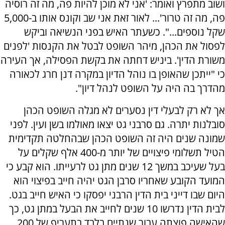
ושוב מתפרץ ואומר: 'אני לא מוכן להיות פה, מה זה רוסיה
פה, מה זה טרור'... לאור זאת אני שב וקונס אותו ב-5,000
שקל נוספים...". כשעתר האיש בפני הנשיאה וביקש
לפסול את הכהן, מיהר השופט לבטל את הקנסות 'לפנים
משורת הדין'. ביניש דחתה את בקשת הפסילה, אך העירה
כי "ייתכן שהאופן בו נוהל הדיון במקרה דנן חרג לכאורה
מהדרך בה היה על השופט לנהל דיון".
אך לא רק לבעלי דין נסערים לא מגלה השופט הכהן
סובלנות יתרה. גם סרבני גט יצאו מאולמו בשן ועין. לפני
שמונה שנים היה זה השופט הכהן שבהחלטה תקדימית
הטיל תשלומי פיצויים של יותר מ-400 אלף שקלים על
בעל שעיכב במשך 12 שנים מתן גט לרעייתו. הוא קבע כי
המועד הקובע שאחריו סרבן הגט יהיה חייב בפיצוי הוא
היום שבו דייני בית הדין הרבני יפסקו כי האיש חייב בגט.
לבית הדין נדרשו 10 שנים לחייב את הבעל במתן גט, כך
שהאישה פוצתה עבור שנתיים בלבד בתעריף של 200