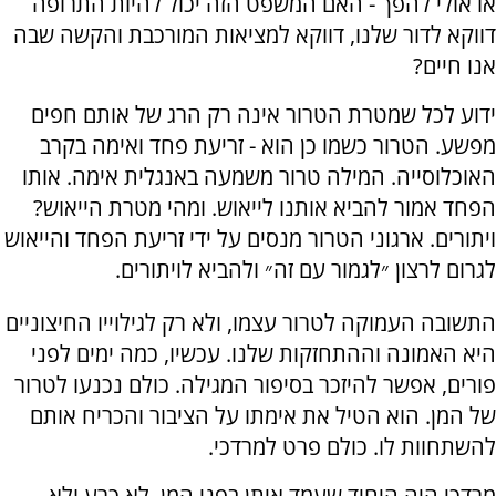
או אולי להפך - האם המשפט הזה יכול להיות התרופה
דווקא לדור שלנו, דווקא למציאות המורכבת והקשה שבה
אנו חיים?
ידוע לכל שמטרת הטרור אינה רק הרג של אותם חפים
מפשע. הטרור כשמו כן הוא - זריעת פחד ואימה בקרב
האוכלוסייה. המילה טרור משמעה באנגלית אימה. אותו
הפחד אמור להביא אותנו לייאוש. ומהי מטרת הייאוש?
ויתורים. ארגוני הטרור מנסים על ידי זריעת הפחד והייאוש
לגרום לרצון ״לגמור עם זה״ ולהביא לויתורים.
התשובה העמוקה לטרור עצמו, ולא רק לגילוייו החיצוניים
היא האמונה וההתחזקות שלנו. עכשיו, כמה ימים לפני
פורים, אפשר להיזכר בסיפור המגילה. כולם נכנעו לטרור
של המן. הוא הטיל את אימתו על הציבור והכריח אותם
להשתחוות לו. כולם פרט למרדכי.
מרדכי היה היחיד שעמד איתן בפני המן, לא כרע ולא