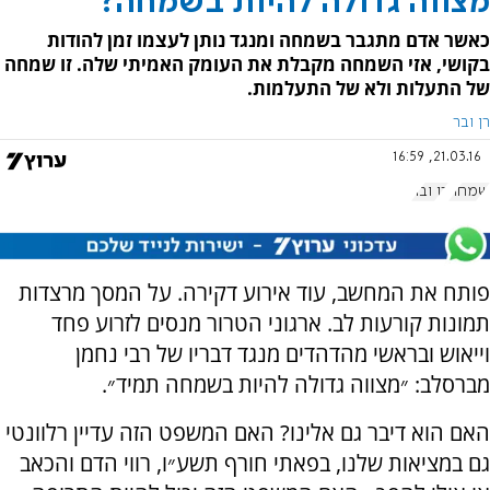
מצווה גדולה להיות בשמחה?
כאשר אדם מתגבר בשמחה ומנגד נותן לעצמו זמן להודות
בקושי, אזי השמחה מקבלת את העומק האמיתי שלה. זו שמחה
של התעלות ולא של התעלמות.
רן ובר
21.03.16, 16:59
שמחה
רן ובר
פותח את המחשב, עוד אירוע דקירה. על המסך מרצדות
תמונות קורעות לב. ארגוני הטרור מנסים לזרוע פחד
וייאוש ובראשי מהדהדים מנגד דבריו של רבי נחמן
מברסלב: ״מצווה גדולה להיות בשמחה תמיד״.
האם הוא דיבר גם אלינו? האם המשפט הזה עדיין רלוונטי
גם במציאות שלנו, בפאתי חורף תשע״ו, רווי הדם והכאב