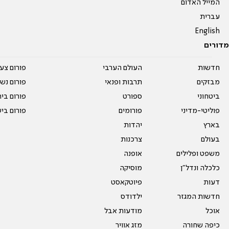
המייל האדום
עברית
English
מדורים
חדשות
העולם הערבי
פורום צע
מבזקים
תרבות ופנאי
פורום נשו
ביטחוני
ספורט
פורום בי
פוליטי-מדיני
פורומים
פורום בי
בארץ
יהדות
בעולם
צרכנות
משפט ופלילים
אופנה
כלכלה ונדל"ן
מוסיקה
דעות
פיוטקאסט
חדשות המגזר
ילדודס
אוכל
מודעות אבל
כיפה שחורה
מזג אוויר