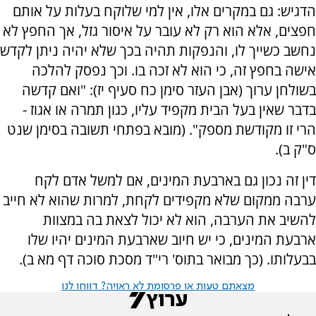
הדגיש: גם במקרים אלו, אין למי שלוקח בעלות על אותם
חפצים, אלא הוא רק לא עובר על איסור גזל, אך החפץ לא
נחשב כשייך לו, והנפקות תהיה בכך שלא יהיה ניתן לקדש
אישה בחפץ זה, כי הוא לא זכה בו. וכך נפסק להלכה
בשולחן ערוך (אבן העזר סימן כח סעיף יז): "ואם קדשה
בדבר שאין בעל הבית מקפיד עליו, כגון תמרה או אגוז -
הרי זו מקודשת מספק". (מובא בפתחי תשובה בסימן שנט
ס"ק ב).
דין זה נכון גם בארבעת המינים, אם למשל אדם לקח
ערבה ממקום שלא מקפידים לקחת, למרות שהוא לא חייב
להשיב את הערבה, הוא לא יכול לצאת בה במצוות
ארבעת המינים, כי יש חיוב שארבעת המינים יהיו שלו
בבעלותו. (כך מבואר בתוס' רי"ד מסכת סוכה דף מא ב).
מצאתם טעות או פרסומת לא ראויה? דווחו לנו