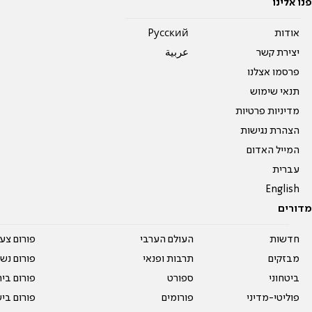
פנו אלינו
אודות
Pусский
יצירת קשר
عربية
פרסמו אצלנו
תנאי שימוש
מדיניות פרטיות
הצהרת נגישות
המייל האדום
עברית
English
מדורים
חדשות
העולם הערבי
פורום צע
מבזקים
תרבות ופנאי
פורום נשו
ביטחוני
ספורט
פורום בי
פוליטי-מדיני
פורומים
פורום בי