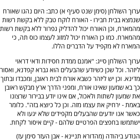
ערוך השולחן (סימן שנט סעיף א) כתב: היום נהגו שאורח
שנמצא בבית חבירו - האורח לוקח טבק ללא בקשת רשות
מהמארח, וכן האורח יכול להדליק גפרור ללא בקשת רשות
מהמארח. כמו כן האורח יכול למזוג לעצמו כוס תה, כי
המארח לא מקפיד על הדברים הללו.
ערוך השולחן סייג: "אמנם ממדת חסידות ודאי דראוי
ליזהר. וכל שכן כשיודע שהבעלים הוא גברא קפדנא, ואסור
מדינא. וכן יש ליזהר כשבא אורח לבית ראובן, ומכבדו ובתוך
כך בא שמעון שאינו אורח, ומפני הדרך ארץ מבקש ראובן
את שמעון לשתות ולאכול, אם אינו יודע בבירור שרצונו
באמת - ירחיק את עצמו מזה. וכן כל כיוצא בזה". כלומר
כאשר אנו יודעים שהבעלים מקפידים שלא יגעו ולא
ישתמשו בחפצים הפרטיים שלהם - קיים איסור לקחת.
הנודע ביהודה (מהדורא תניינא - אבן העזר סימן עז)