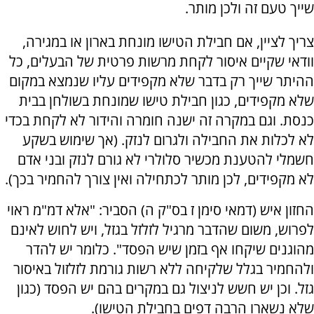
שייך טעם זה ולכן מותר.
צריך לציין, אם חבילת הטישו מונחת בארון או במגירה,
וודאי שקיים איסור לקחת מרשות פרטית של הבעלים, כל
ההיתר שייך רק בדבר שלא מקפידים עליו שנמצא במקום
שלא מקפידים, כגון חבילת טישו שמונחת בשולחן בבית
כנסת. וגם במקרה זה ישנה חומרה והידור לא לקחת בכדי
לא לכלות את החבילה ולגרום לנזק. (אך שימוש בשקע
חשמלי להטענת מכשיר סלולרי לא גורם לנזק ובני אדם
לא מקפידים, לכן מותר לכתחילה ואין צורך להחמיר בכך).
החזון איש (דמאי סימן ז בס"ק ה) הסביר: "אלא דמ"מ ראוי
לפרוש, משום שהדבר מרגיל לזלזל בגזל, ויש לחוש לאינם
מהוגנים שיקחו אף בזמן שיש הפסד". כלומר יש להדר
ולהחמיר בגלל שלקיחה ללא רשות גורמת לזלזול באיסור
גזל. וכן יש חשש לניצול גם במקרים בהם יש הפסד (כגון
שלא נשארו הרבה דפים בחבילת הטישו).