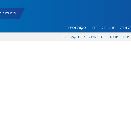
כ"ה באב תשפ"ו |
 ונדל"ן
דעות
אוכל
יהדות
הפקות וסיקורים
ספורט
פורומים
אתר ישיבה
יצירת קשר
עוד