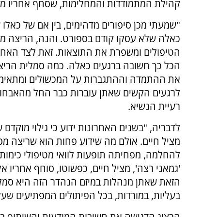
קהילת המתמודדות והמחלימות, שסחף אחריו מדי
"שמעתי מכן סיפורים מדהימים, בין אם של כאלו 
כאלה שלא עסקו קודם בספורט. והנה, הריצה מ
הטיפולים ומשפרת את התוצאות. זאת לצד האחו
הכל כך חשובה ברגעים כאלה. כמה סמלית הרי
את ההתמדה וההתגברות על המכשולים ומתאימה
לרגעים הקשים שאתן עוברות כבר החל מהאבחון
רעיית הנשיא.
לדבריה, "בשנים האחרונות ידוע כי גילוי מוקדם
מציל חיים. אולם מה שידוע פחות הוא שריצה מס
להחלמה, מפחיתה תופעות לוואי מטיפולי כימות
'גמאני רצה', מציל חיים, כפשוטו, סוחף אחריו
הזאת שאתן מנהלות במיזם הנהדר הזה היא סמל 
בעליות, במורדות, בכל הפיתולים המפתיעים שעל
הרצוג הדגישה את חשיבות המודעות והשיתוף בנ