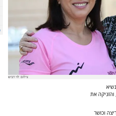
צילום: לוי דביש
נשיא
 והזניקה את
יצה וכושר