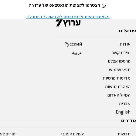
הצטרפו לקבוצת הוואטצאפ של ערוץ 7
מצאתם טעות או פרסומת לא ראויה? דווחו לנו
פנו אלינו
אודות
Pусский
יצירת קשר
عربية
פרסמו אצלנו
תנאי שימוש
מדיניות פרטיות
הצהרת נגישות
המייל האדום
עברית
English
מדורים
חדשות
העולם הערבי
פורום צע