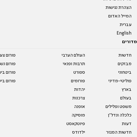
הצהרת נגישות
המייל האדום
עברית
English
מדורים
חדשות
העולם הערבי
פורום צע
מבזקים
תרבות ופנאי
פורום נשו
ביטחוני
ספורט
פורום בי
פוליטי-מדיני
פורומים
פורום בי
בארץ
יהדות
בעולם
צרכנות
משפט ופלילים
אופנה
כלכלה ונדל"ן
מוסיקה
דעות
פיוטקאסט
חדשות המגזר
ילדודס