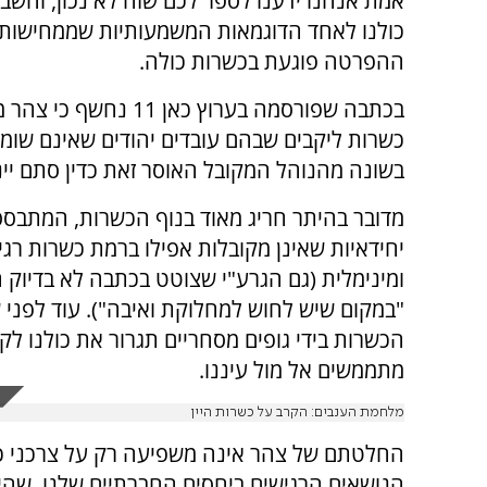
אמת אנחנו ידענו לספר לכם שזה לא נכון, והשב
כולנו לאחד הדוגמאות המשמעותיות שממחישות 
ההפרטה פוגעת בכשרות כולה.
בכתבה שפורסמה בערוץ כאן 11 נחשף
כשרות ליקבים שבהם עובדים יהודים שאינם שומר
בשונה מהנוהל המקובל האוסר זאת כדין סתם יינם 
מדובר בהיתר חריג מאוד בנוף הכשרות, המתבסס
יחידאיות שאינן מקובלות אפילו ברמת כשרות רגי
ומינימלית (גם הגרע"י שצוטט בכתבה לא בדיוק 
"במקום שיש לחוש למחלוקת ואיבה"). עוד לפנ
הכשרות בידי גופים מסחריים תגרור את כולנו לק
מתממשים אל מול עיננו.
מלחמת הענבים: הקרב על כשרות היין
החלטתם של צהר אינה משפיעה רק על צרכני כש
הנושאים הרגישים ביחסים החברתיים שלנו, שהיינ