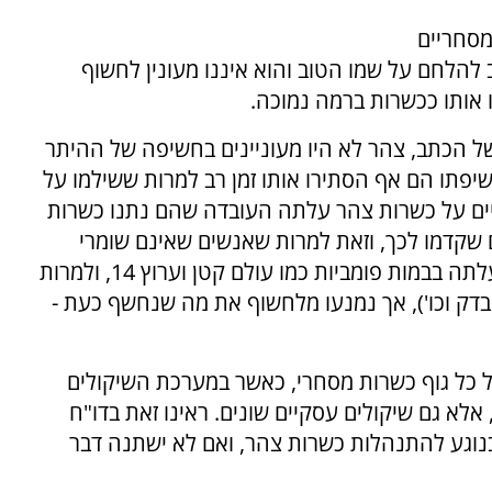
מסחריים
להלחם על שמו הטוב והוא איננו מעונין לחשוף
 אותו ככשרות ברמה נמוכה.
 של הכתב, צהר לא היו מעוניינים בחשיפה של ההיתר
חשיפתו הם אף הסתירו אותו זמן רב למרות ששילמו על
ביים על כשרות צהר עלתה העובדה שהם נתנו כשרות
ם גם על יין שיוצר ללא פיקוח ב-7 שנים שקדמו לכך, וזאת למרות שאנשים שאינם שומרי
מצוות נצפו עוסקים במילוי הבקבוקים. טענה זו עלתה בבמות פומביות כמו עולם קטן וערוץ 14, ולמרות
בדק וכו'), אך נמנעו מלחשוף את מה שנחשף כעת -
 כל גוף כשרות מסחרי, כאשר במערכת השיקולים
אלא גם שיקולים עסקיים שונים. ראינו זאת בדו"ח
נוגע להתנהלות כשרות צהר, ואם לא ישתנה דבר