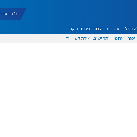
כ"ד באב תשפ"ו |
 ונדל"ן
דעות
אוכל
יהדות
הפקות וסיקורים
ספורט
פורומים
אתר ישיבה
יצירת קשר
עוד