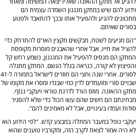
להגיע אל מתקן ההאזנה שאליו יצאה המשימה ומאחר
וידוע להם שיש במתקן מנגנון השמדה עצמית הם
מתכוונים להגיע ולהפעיל אותו ובכך להתאבד ולפגוע
בסורים שאיתם.
"הם מגיעים לשטח, מבקשים מקצין האו"ם להתרחק כדי
להציל את חייו, אבל אחרי שהאבנים מוסרות מקופסת
המתקן הם מנסים להפעיל את המנגנון, נשמע רחש קל
והפיצוץ לא קורה, כנראה בגלל הגשם. המתקן מתגלה
לסורים. אחרי שנה וחצי הם חוזרים לישראל בתמורה ל-41
שבויים סורי ומועמדים לדין כמי שבגדו ומסרו את מקומו של
מתקן ההאזנה. מוזס הורד לדרגת טוראי ויעקבי ננזף.
מבחינתם הם חשים שהם עשו הכול כדי שלא להסגיר
סודות ועמדו בעינויים, אבל לא מאמינים להם".
יעקבי נופל במעבר המתלה במבצע קדש. "לפי הידוע הוא
לא היה אמור לצאת לקרב הזה, ומקורביו טוענים שהוא