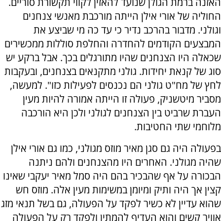
האזנה ברמת הגולן שנועד להאזין לקווי תקשורת סוריים.
החוליה של אורי אילן הייתה מורכבת מאנשי צנחנים
וגולני. מדבור בהרכב נדיר כי עד כה מי שביצע את
המבצעים הקודמים להחדרה והחלפת סוללות ממכשירים
שכאלה היו הצנחנים שהיו מתורגלים בכך. אבל ברקע יש
סוג של קנאת יחידות. גולני מתקנאים בצנחנים, ובעקבות
לחץ של מח"ט גולני הם נכנסים לפעילות כזו". למעשה,
מסביר מיטשניק, פעולה זו הייתה אמורה להיות מעין
העברת שרביט בין הצנחנים לגולני ולכן היא הורכבה
מלוחמי שתי החטיבות.
בפעולה היה גם סגן מאיר מוזס מגולני, כמו גם אורי אילן
שהיה מגולני. האחרים היו מהצנחנים ולהם ניתנה
הבכורה על אף שהבכיר בהם היה סמל מאיר יעקבי שאינו
קצין אך היה ותיק ומיומן במשימות מעין אלה. מוזס חש
שהוא עדיין לא כשיר לפקד על הפעולה, גם בשל תנאי מזג
אוויר קשים והוא העדיף להמתין ולפקד רק על הפעולה