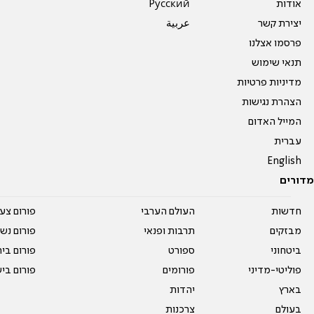
אודות
Pусский
יצירת קשר
عربية
פרסמו אצלנו
תנאי שימוש
מדיניות פרטיות
הצהרת נגישות
המייל האדום
עברית
English
מדורים
חדשות
העולם הערבי
פורום צע
מבזקים
תרבות ופנאי
פורום נשו
ביטחוני
ספורט
פורום בי
פוליטי-מדיני
פורומים
פורום בי
בארץ
יהדות
בעולם
צרכנות