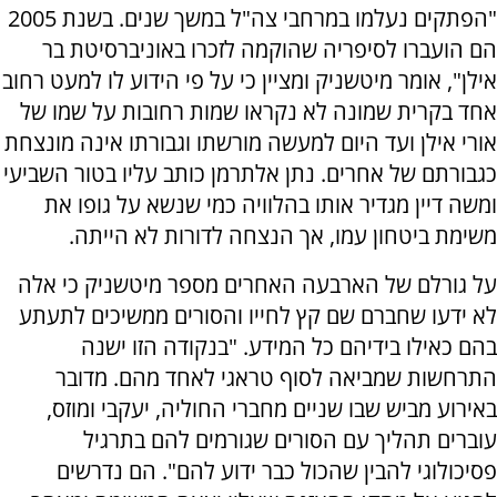
"הפתקים נעלמו במרחבי צה"ל במשך שנים. בשנת 2005
הם הועברו לסיפריה שהוקמה לזכרו באוניברסיטת בר
אילן", אומר מיטשניק ומציין כי על פי הידוע לו למעט רחוב
אחד בקרית שמונה לא נקראו שמות רחובות על שמו של
אורי אילן ועד היום למעשה מורשתו וגבורתו אינה מונצחת
כגבורתם של אחרים. נתן אלתרמן כותב עליו בטור השביעי
ומשה דיין מגדיר אותו בהלוויה כמי שנשא על גופו את
משימת ביטחון עמו, אך הנצחה לדורות לא הייתה.
על גורלם של הארבעה האחרים מספר מיטשניק כי אלה
לא ידעו שחברם שם קץ לחייו והסורים ממשיכים לתעתע
בהם כאילו בידיהם כל המידע. "בנקודה הזו ישנה
התרחשות שמביאה לסוף טראגי לאחד מהם. מדובר
באירוע מביש שבו שניים מחברי החוליה, יעקבי ומוזס,
עוברים תהליך עם הסורים שגורמים להם בתרגיל
פסיכולוגי להבין שהכול כבר ידוע להם". הם נדרשים