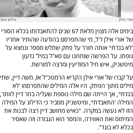
אורי אילן
צילום מסך
בימים אלה מצוין מלאת 67 שנים להתאבדותו בכלא הסורי
של אורי אילן ז"ל, מי שהתפרסם בהודעה שהותיר אחריו
'לא בגדתי' אותה חורר על פתק שתלש מספר ונמצא על
גופתו. על הפרשה שוחחנו עם סא"ל במיל' גדעון
מיטשניק, איש חיל המודיעין ומרצה למורשת.
על קברו של אורי אילן הקריא הרמטכ"ל אז, משה דיין, שתי
מילים מתוך הפתק. היו אלה המילים שהתפרסמו 'לא
בגדתי', אך הייתה שם מילה נוספת שעליה בחר דיין לוותר,
המילה 'התאבדתי', ומיטשניק מסביר כי הדילוג על המילה
הזו לא נעשה במקרה. "כאיש מחושב דיין רצה לבנות את
המיתוס ואת האווירה, והמסר הוא הגבורה וזה שאסיר
בכלא לא בוגד".