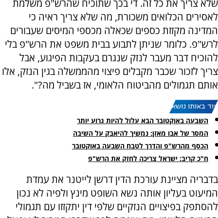
שלא צריך את כל זה. די בכך שתוכיח שהרש"פ משלמת
לאסירים הכלואים משכורת, מה שלא צריך ראיה כי
המדינה מקזזת כספים שכאלה מכספי המיסים שעבורים
לרש"פ. כלומר שניתן לתבוע בבית משפט את הרש"פ בלי
להוכיח דבר מעבר לנזק שנגרם בעקבות הפיגוע, אבל
צריך לזכור שכבר מקבלים פיצוי מהממשלה בגין הנזק, אלו
אותם תגמולים מהביטוח הלאומי, אז בשביל מה?".
עוד באותו נושא:
השבעה באוקטובר הבא עלול להיות גרוע יותר
המסר של אבו מאזן: נמשיך להיאבק על השיבה
הכסף מהרש"פ והדרך לטבח השבעה באוקטובר
ח"כ קריב: ישראל צריכה לחזק את הרש"פ
בדבריה מציינת עורכת הדין דרשן לייטנר את עמדת
המיעוט בעליון אותה נשא השופט מינץ ולפיה לא נכון
להסתפק בפיצויים הנזקיים שלפי דין יתקזזו עם תגמולי