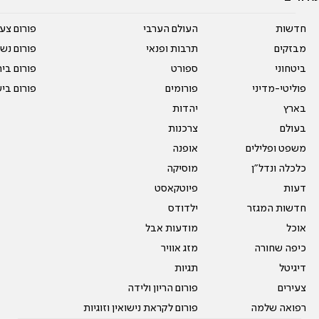
חדשות
העולם הערבי
פורום צע
מבזקים
תרבות ופנאי
פורום נשו
ביטחוני
ספורט
פורום בי
פוליטי-מדיני
פורומים
פורום בי
בארץ
יהדות
בעולם
צרכנות
משפט ופלילים
אופנה
כלכלה ונדל"ן
מוסיקה
דעות
פיוטקאסט
חדשות המגזר
ילדודס
אוכל
מודעות אבל
כיפה שחורה
מזג אוויר
דיגיטל
תגיות
צעירים
פורום הריון ולידה
רפואה שלמה
פורום לקראת נישואין וזוגיות