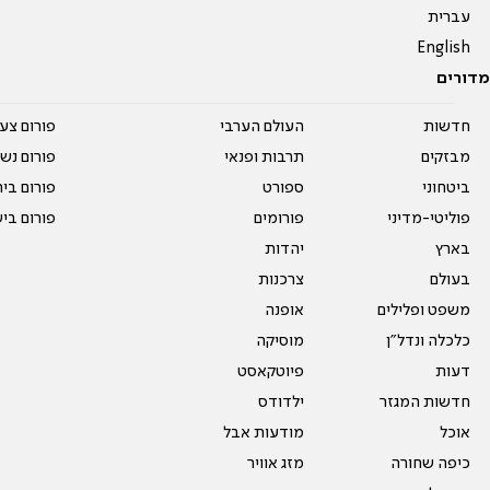
עברית
English
מדורים
חדשות
העולם הערבי
פורום צע
מבזקים
תרבות ופנאי
פורום נשו
ביטחוני
ספורט
פורום בי
פוליטי-מדיני
פורומים
פורום בי
בארץ
יהדות
בעולם
צרכנות
משפט ופלילים
אופנה
כלכלה ונדל"ן
מוסיקה
דעות
פיוטקאסט
חדשות המגזר
ילדודס
אוכל
מודעות אבל
כיפה שחורה
מזג אוויר