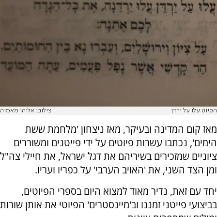
הפיוט עלו על ירדן
צילום: אליהו מאמיה
מאז קום המדינה ובעיקר, מאז ניצחון 'מלחמת ששת
הימים', נכתבו עשרות פיוטים על ידי פייטנים ומשוררים
ציוניים שמזכירים בשיריהם את דגל ישראל, את חיילי צה"ל
ומן הצד השני, את 'האויב הערבי' על כפריו ועריו.
יחד עם זאת, נדיר מאוד למצוא היום בספרי הפיוטים,
בביצועי פייטני זמננו וב'מיינסטרים' הפיוטי את אותן שורות