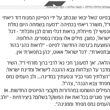
שמחה גדולה הלילה - משה אליהו - יום העצמאות
בפיוט 'גואל יבוא' שנכתב על ידי הפייטן המנוח דוד ריאחי
ז"ל, משורר ריאחי בכמיהה "דמעה בשמחה היום נוזלת
ונפשי לך מייחלת, בראות דגלי מורם לבן ותכלת" - דגל
ישראל, כמובן. מילים אלו צונזרו בספרים. החלופה
המוצעת ב'גרסה החדשה' לפיוט - "לראות כהני בהוד
ובתפארת". 'דגל ישראל' אאוט, 'כהן בתפארת' אין.
הלאה. 'אך למעונך חכי נא' לרבי ברוך מזרחי ז"ל. השיר
מדבר על הצלחות צבא ההגנה לישראל ומדינת ישראל:
"הצלתיך מגוי כביר ונטעתיך במדינה... ולב העמים נמס
מפחד צבא הגנה", צה"ל.
המילים הושמטו במהדורות מקבצי הפיוטים החדשות. אז
איך סוגרים בכל זאת את המשקל בשלום? ביצירתיות - "ולב
העמים נמס מפחד וממגינה".