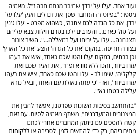
ועוד אחד. 'עלו על ירדן' שחיבר מנחם חבה ז"ל. מאמיה
מספר: "בפיוט זה המחבר שפך את דם ליבו וזעק 'עלו על
ירדן, את כל הגדה לכם אתנה', כשהוא מפרט - 'עלו ג'נין
ועל טול כארם... והערבים ילכו בטרם חילות צבא עליהם
תצנחנה... עלו על יריחו ועל רמאללה...". השיר צונזר
בצורה חריפה. במקום 'את כל הגדה' הוצע 'את כל הארץ'
וכן בבתים, במקום 'עלו והטו שכם כאחד, איש את רעהו
עזרו ביחד, והכו ללא מורא ופחד, את העיר שכם ואת
קלקליה', שימו לב - 'עלו והטו שכם כאחד, איש את רעהו
עזרו ביחד', ואז - 'כי עתה גאולת עם האחד, ובאל נורא
עלילה בטחו נא'".
"בהתחשב בסיבות השונות שפרטנו, אפשר להבין את
המצנזרים והמעדכנים", משתף מאמיה לסיום. עם זאת,
קשה להסכים עם ניתוק המחברים אחרי לכתם
מחיבוריהם, רק כדי להתאים לזמן, לסביבה או ללקוחות